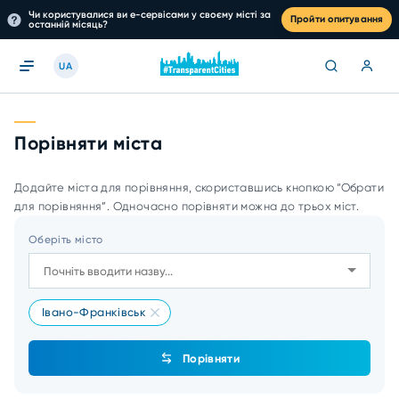
Чи користувалися ви е-сервісами у своєму місті за
Пройти опитування
останній місяць?
UA
Порівняти міста
Додайте міста для порівняння, скориставшись кнопкою “Обрати
для порівняння”. Одночасно порівняти можна до трьох міст.
Оберіть місто
Івано-Франківськ
Порівняти