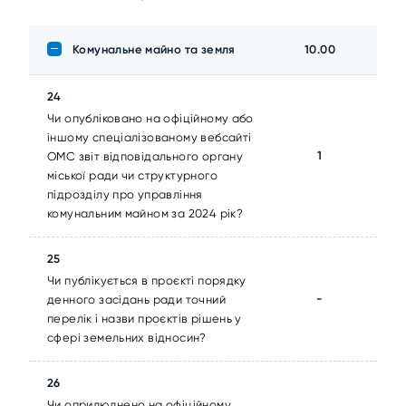
Комунальне майно та земля
10.00
24
Чи опубліковано на офіційному або
іншому спеціалізованому вебсайті
1
ОМС звіт відповідального органу
міської ради чи структурного
підрозділу про управління
комунальним майном за 2024 рік?
25
Чи публікується в проєкті порядку
-
денного засідань ради точний
перелік і назви проєктів рішень у
сфері земельних відносин?
26
Чи оприлюднено на офіційному