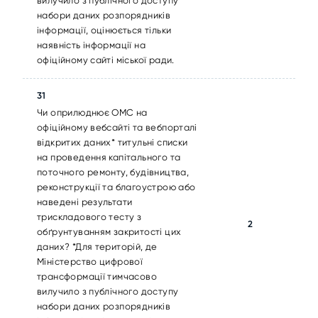
вилучило з публічного доступу
набори даних розпорядників
інформації, оцінюється тільки
наявність інформації на
офіційному сайті міської ради.
31
Чи оприлюднює ОМС на
офіційному вебсайті та вебпорталі
відкритих даних* титульні списки
на проведення капітального та
поточного ремонту, будівництва,
реконструкції та благоустрою або
наведені результати
трискладового тесту з
2
обґрунтуванням закритості цих
даних? *Для територій, де
Міністерство цифрової
трансформації тимчасово
вилучило з публічного доступу
набори даних розпорядників