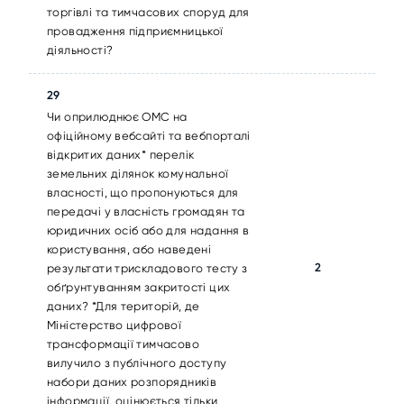
торгівлі та тимчасових споруд для
провадження підприємницької
діяльності?
29
Чи оприлюднює ОМС на
офіційному вебсайті та вебпорталі
відкритих даних* перелік
земельних ділянок комунальної
власності, що пропонуються для
передачі у власність громадян та
юридичних осіб або для надання в
користування, або наведені
2
результати трискладового тесту з
обґрунтуванням закритості цих
даних? *Для територій, де
Міністерство цифрової
трансформації тимчасово
вилучило з публічного доступу
набори даних розпорядників
інформації, оцінюється тільки