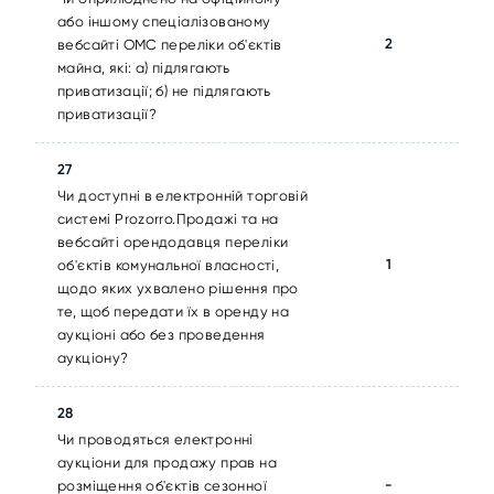
або іншому спеціалізованому
2
вебсайті ОМС переліки об'єктів
майна, які: а) підлягають
приватизації; б) не підлягають
приватизації?
27
Чи доступні в електронній торговій
системі Prozorro.Продажі та на
вебсайті орендодавця переліки
1
об'єктів комунальної власності,
щодо яких ухвалено рішення про
те, щоб передати їх в оренду на
аукціоні або без проведення
аукціону?
28
Чи проводяться електронні
аукціони для продажу прав на
-
розміщення об'єктів сезонної