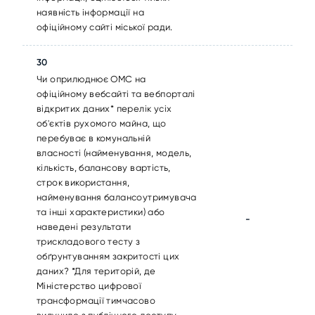
наявність інформації на
офіційному сайті міської ради.
30
Чи оприлюднює ОМС на
офіційному вебсайті та вебпорталі
відкритих даних* перелік усіх
об'єктів рухомого майна, що
перебуває в комунальній
власності (найменування, модель,
кількість, балансову вартість,
строк використання,
найменування балансоутримувача
та інші характеристики) або
-
наведені результати
трискладового тесту з
обґрунтуванням закритості цих
даних? *Для територій, де
Міністерство цифрової
трансформації тимчасово