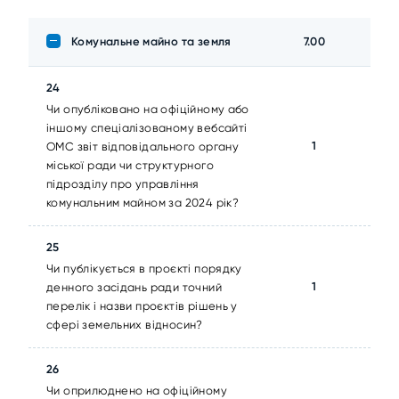
Комунальне майно та земля
7.00
24
Чи опубліковано на офіційному або
іншому спеціалізованому вебсайті
1
ОМС звіт відповідального органу
міської ради чи структурного
підрозділу про управління
комунальним майном за 2024 рік?
25
Чи публікується в проєкті порядку
1
денного засідань ради точний
перелік і назви проєктів рішень у
сфері земельних відносин?
26
Чи оприлюднено на офіційному