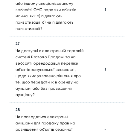
або іншому спеціалізованому
1
вебсайті ОМС переліки об'єктів
майна, які: а) підлягають
приватизації; б) не підлягають
приватизації?
27
Чи доступні в електронній торговій
системі Prozorro.Продажі та на
вебсайті орендодавця переліки
1
об'єктів комунальної власності,
щодо яких ухвалено рішення про
те, щоб передати їх в оренду на
аукціоні або без проведення
аукціону?
28
Чи проводяться електронні
аукціони для продажу прав на
-
розміщення об'єктів сезонної