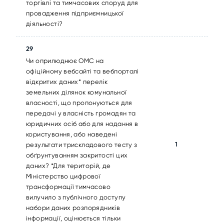
торгівлі та тимчасових споруд для
провадження підприємницької
діяльності?
29
Чи оприлюднює ОМС на
офіційному вебсайті та вебпорталі
відкритих даних* перелік
земельних ділянок комунальної
власності, що пропонуються для
передачі у власність громадян та
юридичних осіб або для надання в
користування, або наведені
1
результати трискладового тесту з
обґрунтуванням закритості цих
даних? *Для територій, де
Міністерство цифрової
трансформації тимчасово
вилучило з публічного доступу
набори даних розпорядників
інформації, оцінюється тільки