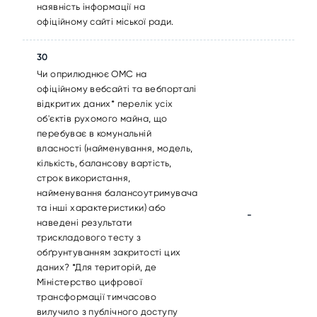
наявність інформації на
офіційному сайті міської ради.
30
Чи оприлюднює ОМС на
офіційному вебсайті та вебпорталі
відкритих даних* перелік усіх
об'єктів рухомого майна, що
перебуває в комунальній
власності (найменування, модель,
кількість, балансову вартість,
строк використання,
найменування балансоутримувача
та інші характеристики) або
-
наведені результати
трискладового тесту з
обґрунтуванням закритості цих
даних? *Для територій, де
Міністерство цифрової
трансформації тимчасово
вилучило з публічного доступу