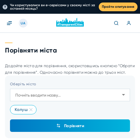
Чи користувалися ви е-сервісами у своєму місті за
Пройти опитування
останній місяць?
UA
Порівняти міста
Додайте міста для порівняння, скориставшись кнопкою “Обрати
для порівняння”. Одночасно порівняти можна до трьох міст.
Оберіть місто
Калуш
Порівняти