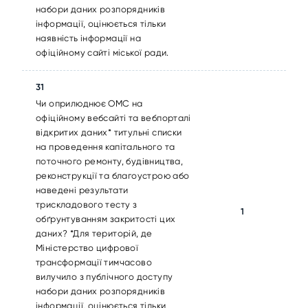
набори даних розпорядників
інформації, оцінюється тільки
наявність інформації на
офіційному сайті міської ради.
31
Чи оприлюднює ОМС на
офіційному вебсайті та вебпорталі
відкритих даних* титульні списки
на проведення капітального та
поточного ремонту, будівництва,
реконструкції та благоустрою або
наведені результати
трискладового тесту з
1
обґрунтуванням закритості цих
даних? *Для територій, де
Міністерство цифрової
трансформації тимчасово
вилучило з публічного доступу
набори даних розпорядників
інформації, оцінюється тільки