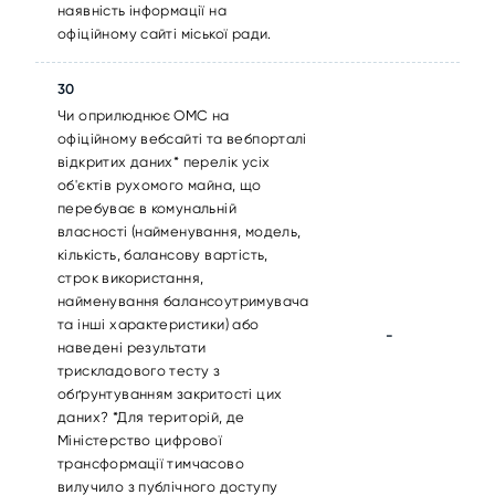
наявність інформації на
офіційному сайті міської ради.
30
Чи оприлюднює ОМС на
офіційному вебсайті та вебпорталі
відкритих даних* перелік усіх
об'єктів рухомого майна, що
перебуває в комунальній
власності (найменування, модель,
кількість, балансову вартість,
строк використання,
найменування балансоутримувача
та інші характеристики) або
-
наведені результати
трискладового тесту з
обґрунтуванням закритості цих
даних? *Для територій, де
Міністерство цифрової
трансформації тимчасово
вилучило з публічного доступу