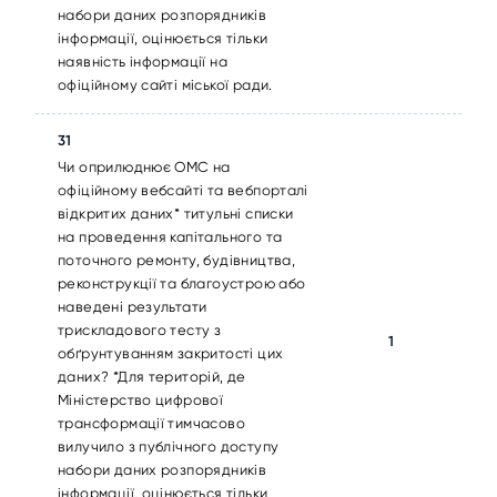
набори даних розпорядників
інформації, оцінюється тільки
наявність інформації на
офіційному сайті міської ради.
31
Чи оприлюднює ОМС на
офіційному вебсайті та вебпорталі
відкритих даних* титульні списки
на проведення капітального та
поточного ремонту, будівництва,
реконструкції та благоустрою або
наведені результати
трискладового тесту з
1
обґрунтуванням закритості цих
даних? *Для територій, де
Міністерство цифрової
трансформації тимчасово
вилучило з публічного доступу
набори даних розпорядників
інформації, оцінюється тільки