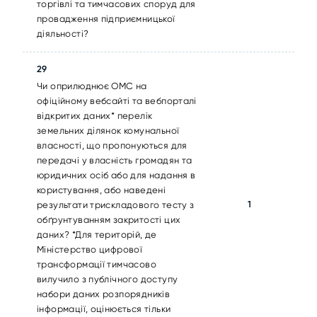
торгівлі та тимчасових споруд для
провадження підприємницької
діяльності?
29
Чи оприлюднює ОМС на
офіційному вебсайті та вебпорталі
відкритих даних* перелік
земельних ділянок комунальної
власності, що пропонуються для
передачі у власність громадян та
юридичних осіб або для надання в
користування, або наведені
1
результати трискладового тесту з
обґрунтуванням закритості цих
даних? *Для територій, де
Міністерство цифрової
трансформації тимчасово
вилучило з публічного доступу
набори даних розпорядників
інформації, оцінюється тільки