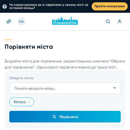
Чи користувалися ви е-сервісами у своєму місті за
Пройти опитування
останній місяць?
UA
Порівняти міста
Додайте міста для порівняння, скориставшись кнопкою “Обрати
для порівняння”. Одночасно порівняти можна до трьох міст.
Оберіть місто
Калуш
Порівняти