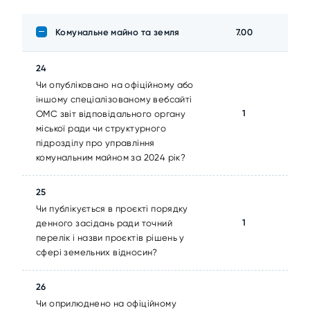
Комунальне майно та земля
7.00
24
Чи опубліковано на офіційному або
іншому спеціалізованому вебсайті
1
ОМС звіт відповідального органу
міської ради чи структурного
підрозділу про управління
комунальним майном за 2024 рік?
25
Чи публікується в проєкті порядку
1
денного засідань ради точний
перелік і назви проєктів рішень у
сфері земельних відносин?
26
Чи оприлюднено на офіційному