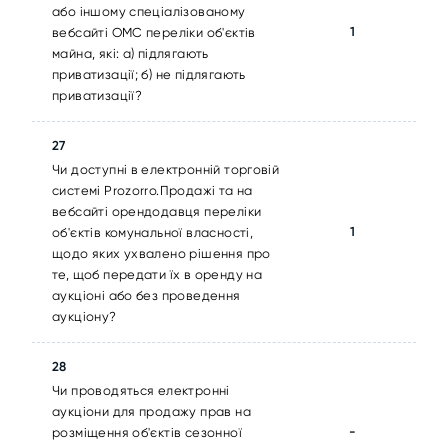
або іншому спеціалізованому
1
вебсайті ОМС переліки об'єктів
майна, які: а) підлягають
приватизації; б) не підлягають
приватизації?
27
Чи доступні в електронній торговій
системі Prozorro.Продажі та на
вебсайті орендодавця переліки
1
об'єктів комунальної власності,
щодо яких ухвалено рішення про
те, щоб передати їх в оренду на
аукціоні або без проведення
аукціону?
28
Чи проводяться електронні
аукціони для продажу прав на
-
розміщення об'єктів сезонної