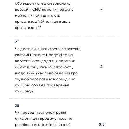
або іншому спеціалізованому
-
вебсайті ОМС переліки об'єктів
майна, які: а) підлягають
приватизації; б) не підлягають
приватизації?
27
Чи доступні в електронній торговій
системі Prozorro.Продажі та на
вебсайті орендодавця переліки
2
об'єктів комунальної власності,
щодо яких ухвалено рішення про
те, щоб передати їх в оренду на
аукціоні або без проведення
аукціону?
28
Чи проводяться електронні
аукціони для продажу прав на
0.5
розміщення об'єктів сезонної