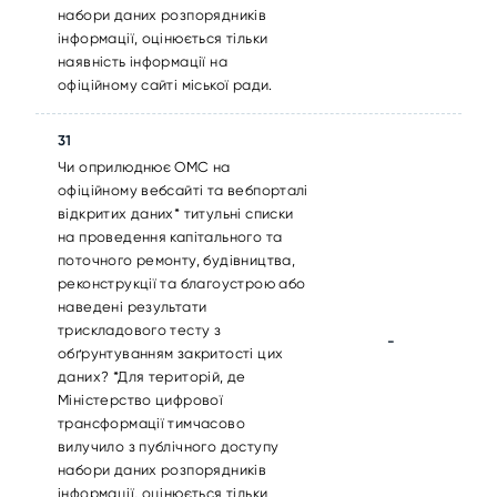
набори даних розпорядників
інформації, оцінюється тільки
наявність інформації на
офіційному сайті міської ради.
31
Чи оприлюднює ОМС на
офіційному вебсайті та вебпорталі
відкритих даних* титульні списки
на проведення капітального та
поточного ремонту, будівництва,
реконструкції та благоустрою або
наведені результати
трискладового тесту з
-
обґрунтуванням закритості цих
даних? *Для територій, де
Міністерство цифрової
трансформації тимчасово
вилучило з публічного доступу
набори даних розпорядників
інформації, оцінюється тільки