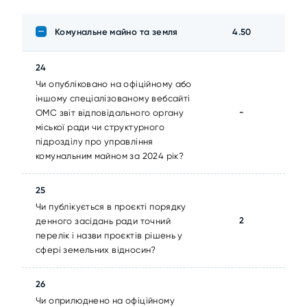
Комунальне майно та земля
4.50
24
Чи опубліковано на офіційному або
іншому спеціалізованому вебсайті
-
ОМС звіт відповідального органу
міської ради чи структурного
підрозділу про управління
комунальним майном за 2024 рік?
25
Чи публікується в проєкті порядку
2
денного засідань ради точний
перелік і назви проєктів рішень у
сфері земельних відносин?
26
Чи оприлюднено на офіційному