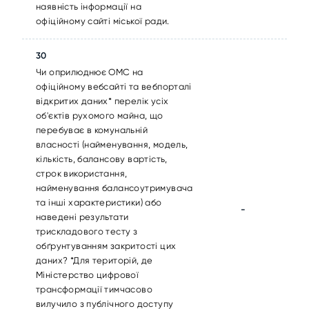
наявність інформації на
офіційному сайті міської ради.
30
Чи оприлюднює ОМС на
офіційному вебсайті та вебпорталі
відкритих даних* перелік усіх
об'єктів рухомого майна, що
перебуває в комунальній
власності (найменування, модель,
кількість, балансову вартість,
строк використання,
найменування балансоутримувача
та інші характеристики) або
-
наведені результати
трискладового тесту з
обґрунтуванням закритості цих
даних? *Для територій, де
Міністерство цифрової
трансформації тимчасово
вилучило з публічного доступу