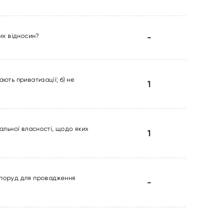
них відносин?
-
ють приватизації; б) не
1
нальної власності, щодо яких
1
 споруд для провадження
-