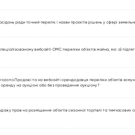
асідань ради точний перелік і назви проєктів рішень у сфері земель
ціалізованому вебсайті ОМС переліки об'єктів майна, які: а) підляга
Prozorro.Продажі та на вебсайті орендодавця переліки об'єктів кому
 оренду на аукціоні або без проведення аукціону?
одажу прав на розміщення об'єктів сезонної торгівлі та тимчасових