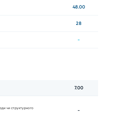
48.00
28
-
7.00
ради чи структурного
-