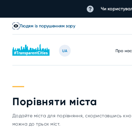
Чи користувал
Людям із порушенням зору
Про на
UA
Порівняти міста
Додайте міста для порівняння, скориставшись кно
можна до трьох міст.