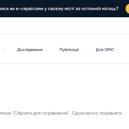
ися ви е-сервісами у своєму місті за останній місяць?
с
Дослідження
Публікації
Для ОМС
пкою “Обрати для порівняння”. Одночасно порівняти