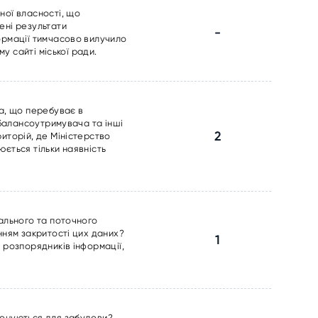
ної власності, що
ені результати
-
ормації тимчасово вилучило
у сайті міської ради.
на, що перебуває в
 балансоутримувача та інші
2
иторій, де Міністерство
ється тільки наявність
ального та поточного
нням закритості цих даних?
1
 розпорядників інформації,
понуються для забудови?