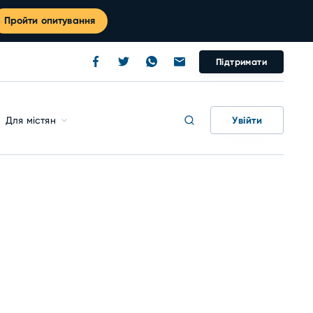
Пройти опитування
Підтримати
Увійти
Для містян