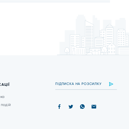
КАЦІЇ
ика
 подій
и