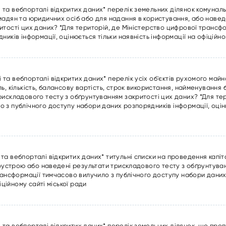
та вебпорталі відкритих даних* перелік земельних ділянок комуналь
мадян та юридичних осіб або для надання в користування, або навед
итості цих даних? *Для територій, де Міністерство цифрової трансф
иків інформації, оцінюється тільки наявність інформації на офіційном
та вебпорталі відкритих даних* перелік усіх об'єктів рухомого май
ь, кількість, балансову вартість, строк використання, найменування
рискладового тесту з обґрунтуванням закритості цих даних? *Для тер
 з публічного доступу набори даних розпорядників інформації, оціню
а вебпорталі відкритих даних* титульні списки на проведення капіт
гоустрою або наведені результати трискладового тесту з обґрунтува
рансформації тимчасово вилучило з публічного доступу набори даних
іційному сайті міської ради
та вебпорталі відкритих даних* перелік земельних ділянок, що про