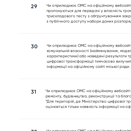
29
Чи оприлюднює ОМС на офіційному вебсайті 
пропонуються для передачі у власність гро
трискладового тесту з обґрунтуванням закр
з публічного доступу набори даних розпорядн
30
Чи оприлюднює ОМС на офіційному вебсайті 
комунальній власності (найменування, модел
характеристики) або наведені результати т
цифрової трансформації тимчасово вилучило
інформації на офіційному сайті міської ради.
31
Чи оприлюднює ОМС на офіційному вебсайті т
ремонту, будівництва, реконструкції та бла
*Для територій, де Міністерство цифрової т
оцінюється тільки наявність інформації на оф
Чи оприлюднює ОМС на офіційному вебсайті 