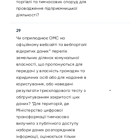
торгівлі та тимчасових споруд для
провадження підприємницької
діяльності?
29
Чи оприлюднює ОМС на
офіційному вебсайті та вебпорталі
відкритих даних* перелік
земельних ділянок комунальної
власності, що пропонуються для
передачі у власність громадян та
юридичних осіб або для надання в
користування, або наведені
-
результати трискладового тесту з
обґрунтуванням закритості цих
даних? *Для територій, де
Міністерство цифрової
трансформації тимчасово
вилучило з публічного доступу
набори даних розпорядників
інформації, оцінюється тільки