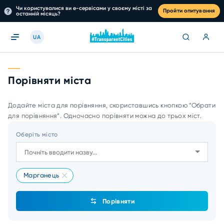
Чи користувалися ви е-сервісами у своєму місті за
Пройти опитування
останній місяць?
UA
Порівняти міста
Додайте міста для порівняння, скориставшись кнопкою “Обрати
для порівняння”. Одночасно порівняти можна до трьох міст.
Оберіть місто
Марганець
Порівняти