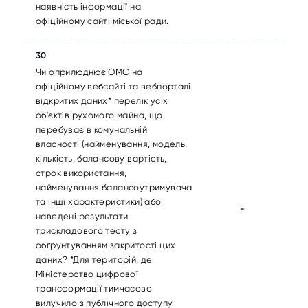
наявність інформації на
офіційному сайті міської ради.
30
Чи оприлюднює ОМС на
офіційному вебсайті та вебпорталі
відкритих даних* перелік усіх
об'єктів рухомого майна, що
перебуває в комунальній
власності (найменування, модель,
кількість, балансову вартість,
строк використання,
найменування балансоутримувача
та інші характеристики) або
-
наведені результати
трискладового тесту з
обґрунтуванням закритості цих
даних? *Для територій, де
Міністерство цифрової
трансформації тимчасово
вилучило з публічного доступу