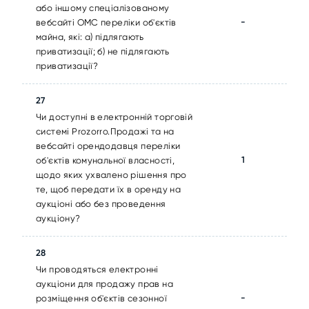
або іншому спеціалізованому
-
вебсайті ОМС переліки об'єктів
майна, які: а) підлягають
приватизації; б) не підлягають
приватизації?
27
Чи доступні в електронній торговій
системі Prozorro.Продажі та на
вебсайті орендодавця переліки
1
об'єктів комунальної власності,
щодо яких ухвалено рішення про
те, щоб передати їх в оренду на
аукціоні або без проведення
аукціону?
28
Чи проводяться електронні
аукціони для продажу прав на
-
розміщення об'єктів сезонної