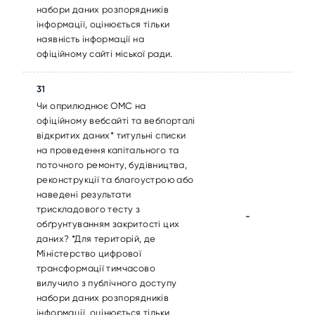
набори даних розпорядників
інформації, оцінюється тільки
наявність інформації на
офіційному сайті міської ради.
31
Чи оприлюднює ОМС на
офіційному вебсайті та вебпорталі
відкритих даних* титульні списки
на проведення капітального та
поточного ремонту, будівництва,
реконструкції та благоустрою або
наведені результати
трискладового тесту з
-
обґрунтуванням закритості цих
даних? *Для територій, де
Міністерство цифрової
трансформації тимчасово
вилучило з публічного доступу
набори даних розпорядників
інформації, оцінюється тільки