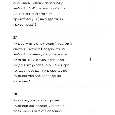
або іншому спеціалізованому
-
вебсайті ОМС переліки об'єктів
майна, які: а) підлягають
приватизації; б) не підлягають
приватизації?
27
Чи доступні в електронній торговій
системі Prozorro.Продажі та на
вебсайті орендодавця переліки
1
об'єктів комунальної власності,
щодо яких ухвалено рішення про
те, щоб передати їх в оренду на
аукціоні або без проведення
аукціону?
28
Чи проводяться електронні
аукціони для продажу прав на
-
розміщення об'єктів сезонної