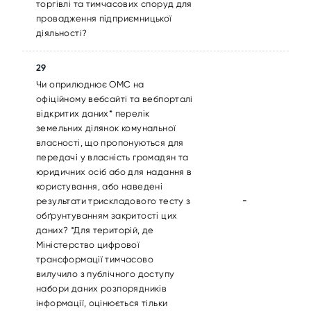
торгівлі та тимчасових споруд для
провадження підприємницької
діяльності?
29
Чи оприлюднює ОМС на
офіційному вебсайті та вебпорталі
відкритих даних* перелік
земельних ділянок комунальної
власності, що пропонуються для
передачі у власність громадян та
юридичних осіб або для надання в
користування, або наведені
-
результати трискладового тесту з
обґрунтуванням закритості цих
даних? *Для територій, де
Міністерство цифрової
трансформації тимчасово
вилучило з публічного доступу
набори даних розпорядників
інформації, оцінюється тільки