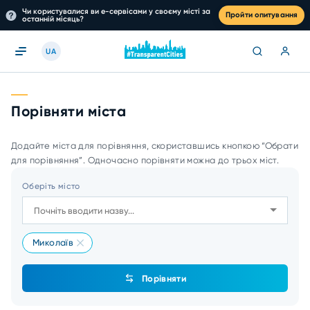
Чи користувалися ви е-сервісами у своєму місті за
Пройти опитування
останній місяць?
UA
Порівняти міста
Додайте міста для порівняння, скориставшись кнопкою “Обрати
для порівняння”. Одночасно порівняти можна до трьох міст.
Оберіть місто
Миколаїв
Порівняти