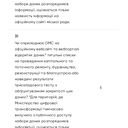
набори даних розпорядників
інформації, оцінюється тільки
наявність інформації на
офіційному сайті міської ради.
31
Чи оприлюднює ОМС на
офіційному вебсайті та вебпорталі
відкритих даних* титульні списки
на проведення капітального та
поточного ремонту, будівництва,
реконструкції та благоустрою або
наведені результати
трискладового тесту з
1
обґрунтуванням закритості цих
даних? *Для територій, де
Міністерство цифрової
трансформації тимчасово
вилучило з публічного доступу
набори даних розпорядників
інформації, оцінюється тільки