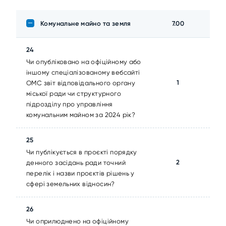
Комунальне майно та земля
7.00
24
Чи опубліковано на офіційному або
іншому спеціалізованому вебсайті
1
ОМС звіт відповідального органу
міської ради чи структурного
підрозділу про управління
комунальним майном за 2024 рік?
25
Чи публікується в проєкті порядку
2
денного засідань ради точний
перелік і назви проєктів рішень у
сфері земельних відносин?
26
Чи оприлюднено на офіційному