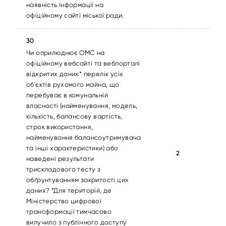
наявність інформації на
офіційному сайті міської ради.
30
Чи оприлюднює ОМС на
офіційному вебсайті та вебпорталі
відкритих даних* перелік усіх
об'єктів рухомого майна, що
перебуває в комунальній
власності (найменування, модель,
кількість, балансову вартість,
строк використання,
найменування балансоутримувача
та інші характеристики) або
2
наведені результати
трискладового тесту з
обґрунтуванням закритості цих
даних? *Для територій, де
Міністерство цифрової
трансформації тимчасово
вилучило з публічного доступу