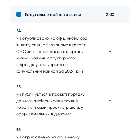
Комунальне майно та земля
2.00
24
Чи опубліковано на офіційному або
іншому спеціалізованому вебсайті
-
ОМС звіт відповідального органу
міської ради чи структурного
підрозділу про управління
комунальним майном за 2024 рік?
25
Чи публікується в проєкті порядку
-
денного засідань ради точний
перелік і назви проєктів рішень у
сфері земельних відносин?
26
Чи оприлюднено на офіційному