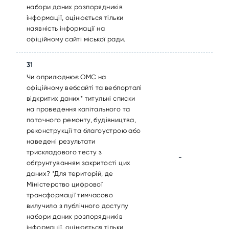
набори даних розпорядників
інформації, оцінюється тільки
наявність інформації на
офіційному сайті міської ради.
31
Чи оприлюднює ОМС на
офіційному вебсайті та вебпорталі
відкритих даних* титульні списки
на проведення капітального та
поточного ремонту, будівництва,
реконструкції та благоустрою або
наведені результати
трискладового тесту з
-
обґрунтуванням закритості цих
даних? *Для територій, де
Міністерство цифрової
трансформації тимчасово
вилучило з публічного доступу
набори даних розпорядників
інформації, оцінюється тільки