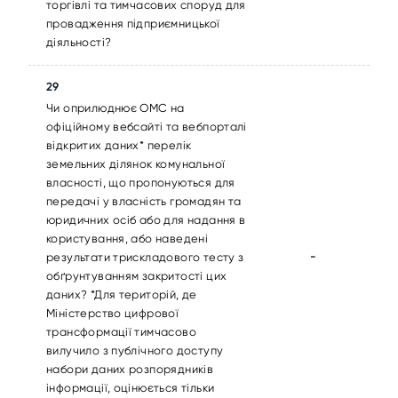
торгівлі та тимчасових споруд для
провадження підприємницької
діяльності?
29
Чи оприлюднює ОМС на
офіційному вебсайті та вебпорталі
відкритих даних* перелік
земельних ділянок комунальної
власності, що пропонуються для
передачі у власність громадян та
юридичних осіб або для надання в
користування, або наведені
-
результати трискладового тесту з
обґрунтуванням закритості цих
даних? *Для територій, де
Міністерство цифрової
трансформації тимчасово
вилучило з публічного доступу
набори даних розпорядників
інформації, оцінюється тільки