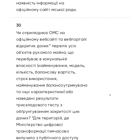
наявність інформації на
офіційному сайті міської ради.
30
Чи оприлюднює ОМС на
офіційному вебсайті та вебпорталі
відкритих даних* перелік усіх
об'єктів рухомого майна, що
перебуває в комунальній
власності (найменування, модель,
кількість, балансову вартість,
строк використання,
найменування балансоутримувача
та інші характеристики) або
-
наведені результати
трискладового тесту з
обґрунтуванням закритості цих
даних? *Для територій, де
Міністерство цифрової
трансформації тимчасово
вилучило з публічного доступу