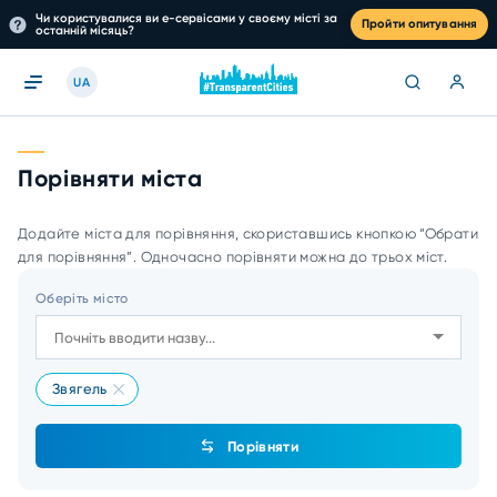
Чи користувалися ви е-сервісами у своєму місті за
Пройти опитування
останній місяць?
UA
Порівняти міста
Додайте міста для порівняння, скориставшись кнопкою “Обрати
для порівняння”. Одночасно порівняти можна до трьох міст.
Оберіть місто
Звягель
Порівняти