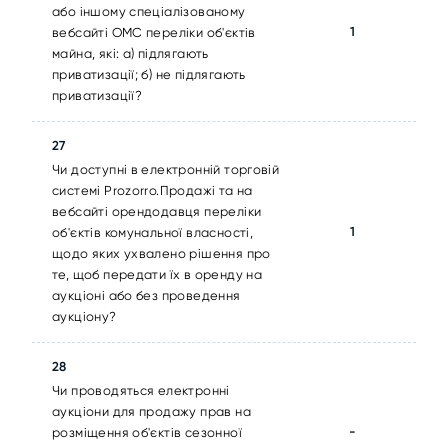
або іншому спеціалізованому
1
вебсайті ОМС переліки об'єктів
майна, які: а) підлягають
приватизації; б) не підлягають
приватизації?
27
Чи доступні в електронній торговій
системі Prozorro.Продажі та на
вебсайті орендодавця переліки
1
об'єктів комунальної власності,
щодо яких ухвалено рішення про
те, щоб передати їх в оренду на
аукціоні або без проведення
аукціону?
28
Чи проводяться електронні
аукціони для продажу прав на
-
розміщення об'єктів сезонної