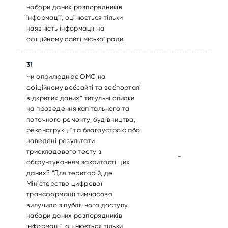
набори даних розпорядників
інформації, оцінюється тільки
наявність інформації на
офіційному сайті міської ради.
31
Чи оприлюднює ОМС на
офіційному вебсайті та вебпорталі
відкритих даних* титульні списки
на проведення капітального та
поточного ремонту, будівництва,
реконструкції та благоустрою або
наведені результати
трискладового тесту з
-
обґрунтуванням закритості цих
даних? *Для територій, де
Міністерство цифрової
трансформації тимчасово
вилучило з публічного доступу
набори даних розпорядників
інформації, оцінюється тільки