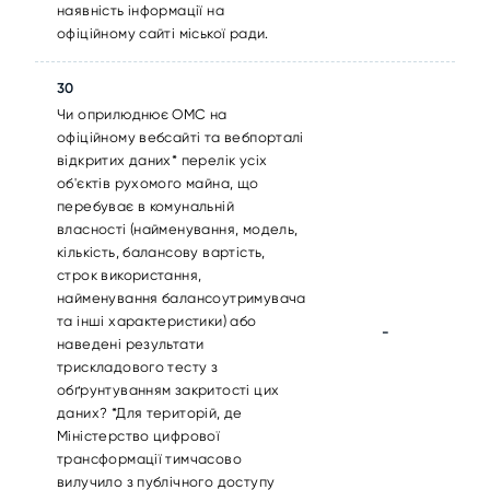
наявність інформації на
офіційному сайті міської ради.
30
Чи оприлюднює ОМС на
офіційному вебсайті та вебпорталі
відкритих даних* перелік усіх
об'єктів рухомого майна, що
перебуває в комунальній
власності (найменування, модель,
кількість, балансову вартість,
строк використання,
найменування балансоутримувача
та інші характеристики) або
-
наведені результати
трискладового тесту з
обґрунтуванням закритості цих
даних? *Для територій, де
Міністерство цифрової
трансформації тимчасово
вилучило з публічного доступу