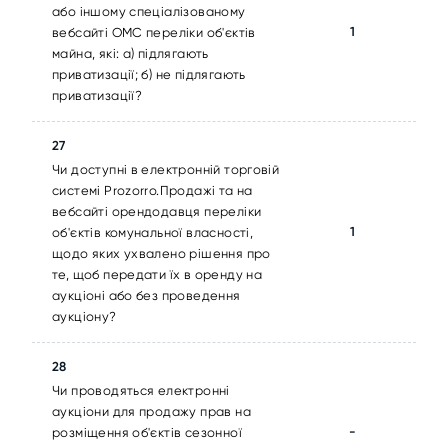
або іншому спеціалізованому
1
вебсайті ОМС переліки об'єктів
майна, які: а) підлягають
приватизації; б) не підлягають
приватизації?
27
Чи доступні в електронній торговій
системі Prozorro.Продажі та на
вебсайті орендодавця переліки
1
об'єктів комунальної власності,
щодо яких ухвалено рішення про
те, щоб передати їх в оренду на
аукціоні або без проведення
аукціону?
28
Чи проводяться електронні
аукціони для продажу прав на
-
розміщення об'єктів сезонної