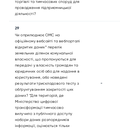
торгівлі та тимчасових споруд для
провадження підприємницької
діяльності?
29
Чи оприлюднює ОМС на
офіційному вебсайті та вебпорталі
відкритих даних* перелік
земельних ділянок комунальної
власності, що пропонуються для
передачі у власність громадян та
юридичних осіб або для надання в
користування, або наведені
-
результати трискладового тесту з
обґрунтуванням закритості цих
даних? *Для територій, де
Міністерство цифрової
трансформації тимчасово
вилучило з публічного доступу
набори даних розпорядників
інформації, оцінюється тільки