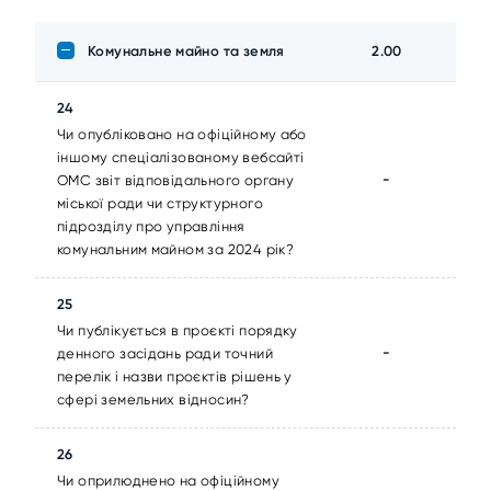
Комунальне майно та земля
2.00
24
Чи опубліковано на офіційному або
іншому спеціалізованому вебсайті
-
ОМС звіт відповідального органу
міської ради чи структурного
підрозділу про управління
комунальним майном за 2024 рік?
25
Чи публікується в проєкті порядку
-
денного засідань ради точний
перелік і назви проєктів рішень у
сфері земельних відносин?
26
Чи оприлюднено на офіційному