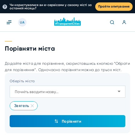
Чи користувалися ви е-сервісами у своєму місті за
Пройти опитування
останній місяць?
UA
Порівняти міста
Додайте міста для порівняння, скориставшись кнопкою “Обрати
для порівняння”. Одночасно порівняти можна до трьох міст.
Оберіть місто
Звягель
Порівняти