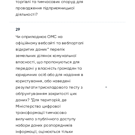
торгівлі та тимчасових споруд для
провадження підприємницької
діяльності?
29
Чи оприлюднює ОМС на
офіційному вебсайті та вебпорталі
відкритих даних* перелік
земельних ділянок комунальної
власності, що пропонуються для
передачі у власність громадян та
юридичних осіб або для надання в
користування, або наведені
-
результати трискладового тесту з
обґрунтуванням закритості цих
даних? *Для територій, де
Міністерство цифрової
трансформації тимчасово
вилучило з публічного доступу
набори даних розпорядників
інформації, оцінюється тільки