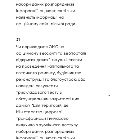
набори даних розпорядників
інформації, оцінюється тільки
наявність інформації на
офіційному сайті міської ради.
31
Чи оприлюднює ОМС на
офіційному вебсайті та вебпорталі
відкритих даних* титульні списки
на проведення капітального та
поточного ремонту, будівництва,
реконструкції та благоустрою або
наведені результати
трискладового тесту з
-
обґрунтуванням закритості цих
даних? *Для територій, де
Міністерство цифрової
трансформації тимчасово
вилучило з публічного доступу
набори даних розпорядників
інформації, оцінюється тільки