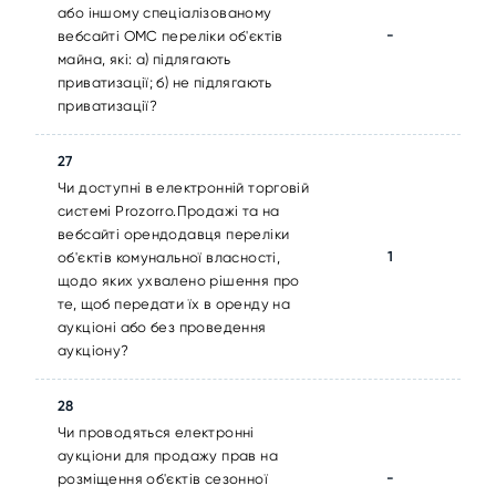
або іншому спеціалізованому
-
вебсайті ОМС переліки об'єктів
майна, які: а) підлягають
приватизації; б) не підлягають
приватизації?
27
Чи доступні в електронній торговій
системі Prozorro.Продажі та на
вебсайті орендодавця переліки
1
об'єктів комунальної власності,
щодо яких ухвалено рішення про
те, щоб передати їх в оренду на
аукціоні або без проведення
аукціону?
28
Чи проводяться електронні
аукціони для продажу прав на
-
розміщення об'єктів сезонної