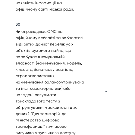
наявність інформації на
офіційному сайті міської ради.
30
Чи оприлюднює ОМС на
офіційному вебсайті та вебпорталі
відкритих даних* перелік усіх
об'єктів рухомого майна, що
перебуває в комунальній
власності (найменування, модель,
кількість, балансову вартість,
строк використання,
найменування балансоутримувача
та інші характеристики) або
-
наведені результати
трискладового тесту з
обґрунтуванням закритості цих
даних? *Для територій, де
Міністерство цифрової
трансформації тимчасово
вилучило з публічного доступу