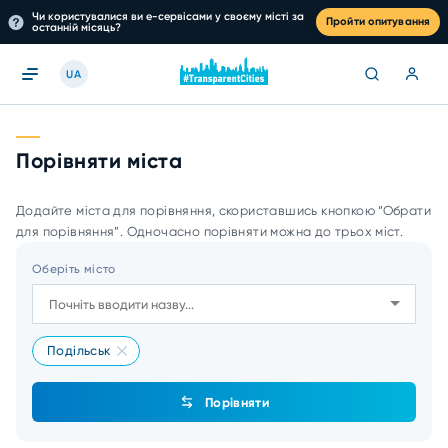
Чи користувалися ви е-сервісами у своєму місті за
Пройти опитування
останній місяць?
UA
Порівняти міста
Додайте міста для порівняння, скориставшись кнопкою “Обрати
для порівняння”. Одночасно порівняти можна до трьох міст.
Оберіть місто
Подільськ
Порівняти