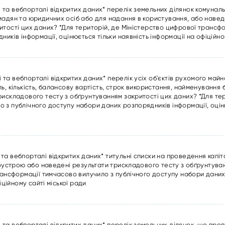
та вебпорталі відкритих даних* перелік земельних ділянок комуналь
мадян та юридичних осіб або для надання в користування, або навед
итості цих даних? *Для територій, де Міністерство цифрової трансф
иків інформації, оцінюється тільки наявність інформації на офіційном
та вебпорталі відкритих даних* перелік усіх об'єктів рухомого май
ь, кількість, балансову вартість, строк використання, найменування
рискладового тесту з обґрунтуванням закритості цих даних? *Для тер
 з публічного доступу набори даних розпорядників інформації, оціню
а вебпорталі відкритих даних* титульні списки на проведення капіт
гоустрою або наведені результати трискладового тесту з обґрунтува
рансформації тимчасово вилучило з публічного доступу набори даних
іційному сайті міської ради
та вебпорталі відкритих даних* перелік земельних ділянок, що про