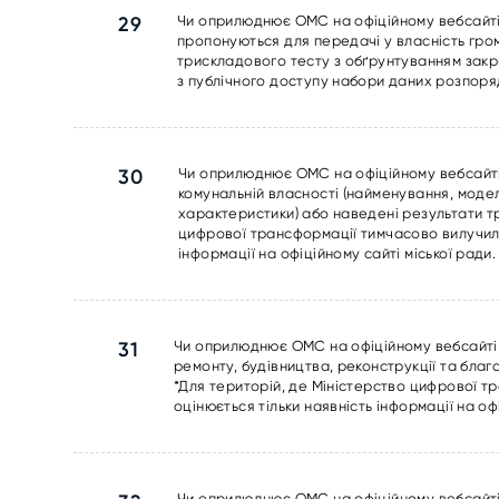
29
Чи оприлюднює ОМС на офіційному вебсайті 
пропонуються для передачі у власність гро
трискладового тесту з обґрунтуванням закр
з публічного доступу набори даних розпорядн
30
Чи оприлюднює ОМС на офіційному вебсайті 
комунальній власності (найменування, модел
характеристики) або наведені результати т
цифрової трансформації тимчасово вилучило
інформації на офіційному сайті міської ради.
31
Чи оприлюднює ОМС на офіційному вебсайті т
ремонту, будівництва, реконструкції та бла
*Для територій, де Міністерство цифрової т
оцінюється тільки наявність інформації на оф
Чи оприлюднює ОМС на офіційному вебсайті 