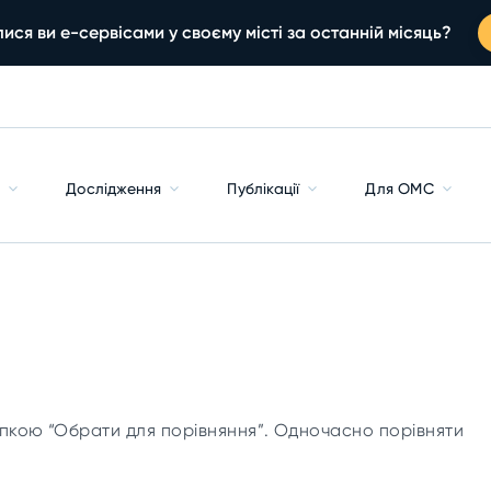
ися ви е-сервісами у своєму місті за останній місяць?
с
Дослідження
Публікації
Для ОМС
пкою “Обрати для порівняння”. Одночасно порівняти