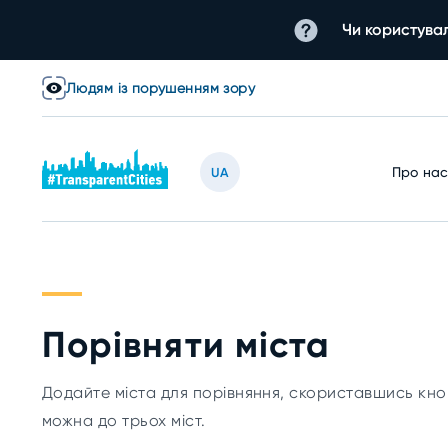
Чи користувал
Людям із порушенням зору
Про на
UA
Порівняти міста
Додайте міста для порівняння, скориставшись кно
можна до трьох міст.