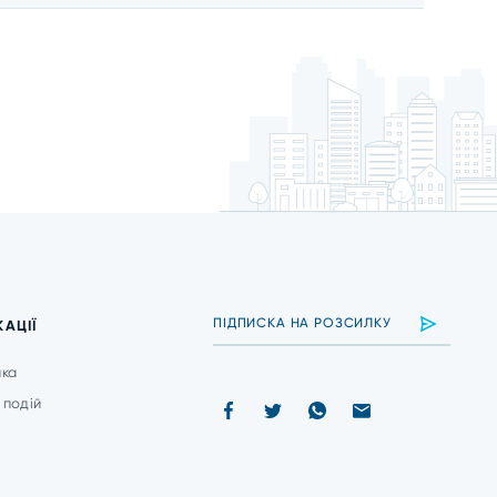
КАЦІЇ
ика
 подій
и