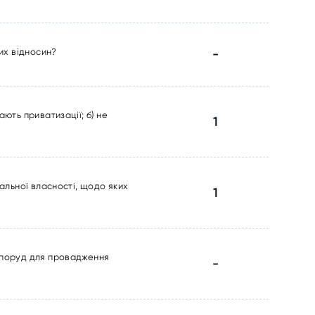
них відносин?
-
ють приватизації; б) не
1
нальної власності, щодо яких
1
 споруд для провадження
-