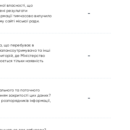
ної власності, що
ені результати
-
ормації тимчасово вилучило
у сайті міської ради.
на, що перебуває в
 балансоутримувача та інші
-
иторій, де Міністерство
ється тільки наявність
ального та поточного
нням закритості цих даних?
-
 розпорядників інформації,
понуються для забудови?