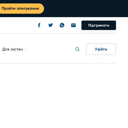
Пройти опитування
Підтримати
Увійти
Для містян