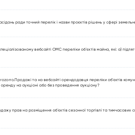
асідань ради точний перелік і назви проєктів рішень у сфері земель
ціалізованому вебсайті ОМС переліки об'єктів майна, які: а) підляга
Prozorro.Продажі та на вебсайті орендодавця переліки об'єктів кому
 оренду на аукціоні або без проведення аукціону?
одажу прав на розміщення об'єктів сезонної торгівлі та тимчасових