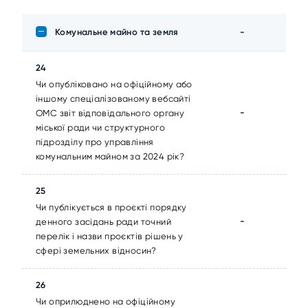
Комунальне майно та земля
-
24
Чи опубліковано на офіційному або
іншому спеціалізованому вебсайті
-
ОМС звіт відповідального органу
міської ради чи структурного
підрозділу про управління
комунальним майном за 2024 рік?
25
Чи публікується в проєкті порядку
-
денного засідань ради точний
перелік і назви проєктів рішень у
сфері земельних відносин?
26
Чи оприлюднено на офіційному