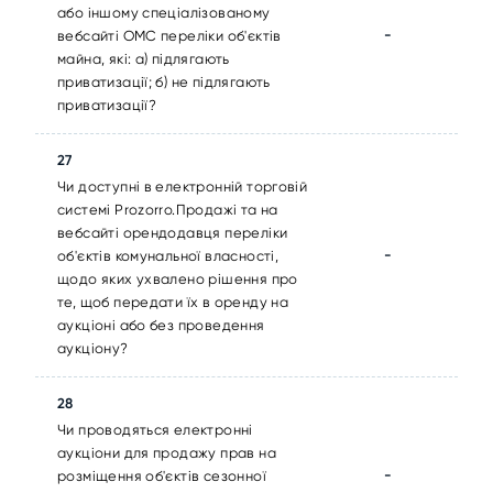
або іншому спеціалізованому
-
вебсайті ОМС переліки об'єктів
майна, які: а) підлягають
приватизації; б) не підлягають
приватизації?
27
Чи доступні в електронній торговій
системі Prozorro.Продажі та на
вебсайті орендодавця переліки
-
об'єктів комунальної власності,
щодо яких ухвалено рішення про
те, щоб передати їх в оренду на
аукціоні або без проведення
аукціону?
28
Чи проводяться електронні
аукціони для продажу прав на
-
розміщення об'єктів сезонної