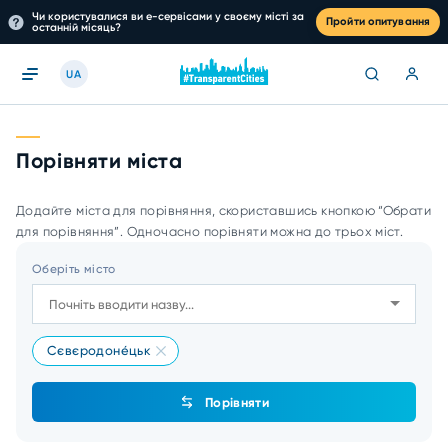
Чи користувалися ви е-сервісами у своєму місті за
Пройти опитування
останній місяць?
UA
Порівняти міста
Додайте міста для порівняння, скориставшись кнопкою “Обрати
для порівняння”. Одночасно порівняти можна до трьох міст.
Оберіть місто
Сєвєродоне́цьк
Порівняти