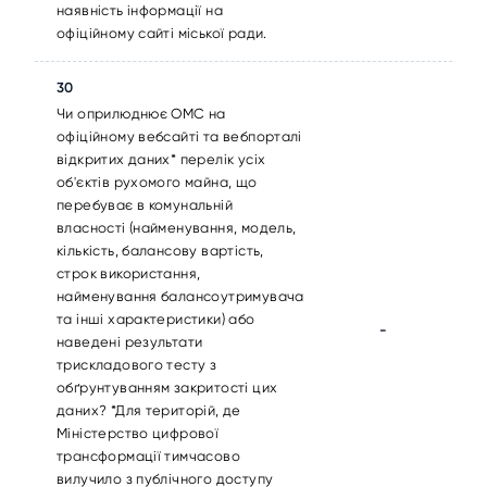
наявність інформації на
офіційному сайті міської ради.
30
Чи оприлюднює ОМС на
офіційному вебсайті та вебпорталі
відкритих даних* перелік усіх
об'єктів рухомого майна, що
перебуває в комунальній
власності (найменування, модель,
кількість, балансову вартість,
строк використання,
найменування балансоутримувача
та інші характеристики) або
-
наведені результати
трискладового тесту з
обґрунтуванням закритості цих
даних? *Для територій, де
Міністерство цифрової
трансформації тимчасово
вилучило з публічного доступу