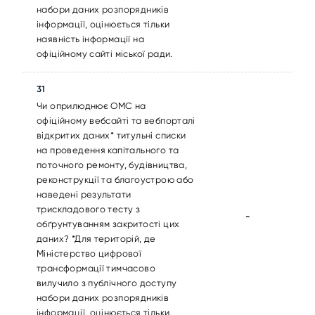
набори даних розпорядників
інформації, оцінюється тільки
наявність інформації на
офіційному сайті міської ради.
31
Чи оприлюднює ОМС на
офіційному вебсайті та вебпорталі
відкритих даних* титульні списки
на проведення капітального та
поточного ремонту, будівництва,
реконструкції та благоустрою або
наведені результати
трискладового тесту з
-
обґрунтуванням закритості цих
даних? *Для територій, де
Міністерство цифрової
трансформації тимчасово
вилучило з публічного доступу
набори даних розпорядників
інформації, оцінюється тільки