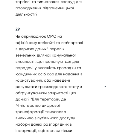
торгівлі та тимчасових споруд для
провадження підприємницької
діяльності?
29
Чи оприлюднює ОМС на
офіційному вебсайті та вебпорталі
відкритих даних* перелік
земельних ділянок комунальної
власності, що пропонуються для
передачі у власність громадян та
юридичних осіб або для надання в
користування, або наведені
-
результати трискладового тесту з
обґрунтуванням закритості цих
даних? *Для територій, де
Міністерство цифрової
трансформації тимчасово
вилучило з публічного доступу
набори даних розпорядників
інформації, оцінюється тільки