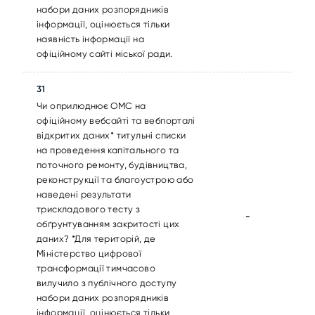
набори даних розпорядників
інформації, оцінюється тільки
наявність інформації на
офіційному сайті міської ради.
31
Чи оприлюднює ОМС на
офіційному вебсайті та вебпорталі
відкритих даних* титульні списки
на проведення капітального та
поточного ремонту, будівництва,
реконструкції та благоустрою або
наведені результати
трискладового тесту з
-
обґрунтуванням закритості цих
даних? *Для територій, де
Міністерство цифрової
трансформації тимчасово
вилучило з публічного доступу
набори даних розпорядників
інформації, оцінюється тільки