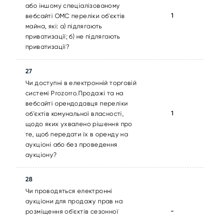
або іншому спеціалізованому
1
вебсайті ОМС переліки об'єктів
майна, які: а) підлягають
приватизації; б) не підлягають
приватизації?
27
Чи доступні в електронній торговій
системі Prozorro.Продажі та на
вебсайті орендодавця переліки
1
об'єктів комунальної власності,
щодо яких ухвалено рішення про
те, щоб передати їх в оренду на
аукціоні або без проведення
аукціону?
28
Чи проводяться електронні
аукціони для продажу прав на
-
розміщення об'єктів сезонної