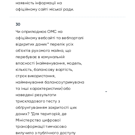
наявність інформації на
офіційному сайті міської ради.
30
Чи оприлюднює ОМС на
офіційному вебсайті та вебпорталі
відкритих даних* перелік усіх
об'єктів рухомого майна, що
перебуває в комунальній
власності (найменування, модель,
кількість, балансову вартість,
строк використання,
найменування балансоутримувача
та інші характеристики) або
-
наведені результати
трискладового тесту з
обґрунтуванням закритості цих
даних? *Для територій, де
Міністерство цифрової
трансформації тимчасово
вилучило з публічного доступу