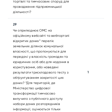
торгівлі та тимчасових споруд для
провадження підприємницької
діяльності?
29
Чи оприлюднює ОМС на
офіційному вебсайті та вебпорталі
відкритих даних* перелік
земельних ділянок комунальної
власності, що пропонуються для
передачі у власність громадян та
юридичних осіб або для надання в
користування, або наведені
1
результати трискладового тесту з
обґрунтуванням закритості цих
даних? *Для територій, де
Міністерство цифрової
трансформації тимчасово
вилучило з публічного доступу
набори даних розпорядників
інформації, оцінюється тільки