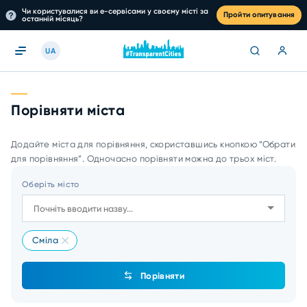
Чи користувалися ви е-сервісами у своєму місті за
Пройти опитування
останній місяць?
UA
Порівняти міста
Додайте міста для порівняння, скориставшись кнопкою “Обрати
для порівняння”. Одночасно порівняти можна до трьох міст.
Оберіть місто
Сміла
Порівняти