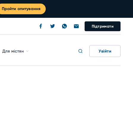
Пройти опитування
Підтримати
Увійти
Для містян