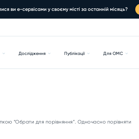
ися ви е-сервісами у своєму місті за останній місяць?
с
Дослідження
Публікації
Для ОМС
пкою “Обрати для порівняння”. Одночасно порівняти