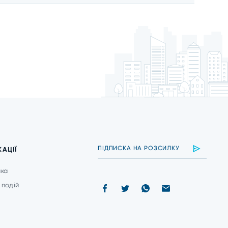
КАЦІЇ
ика
 подій
и