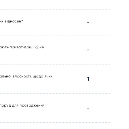
них відносин?
-
ють приватизації; б) не
-
нальної власності, щодо яких
1
 споруд для провадження
-