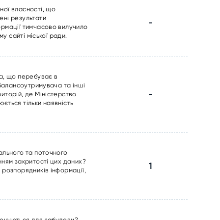
ної власності, що
ені результати
-
ормації тимчасово вилучило
у сайті міської ради.
на, що перебуває в
 балансоутримувача та інші
-
иторій, де Міністерство
ється тільки наявність
ального та поточного
нням закритості цих даних?
1
 розпорядників інформації,
понуються для забудови?