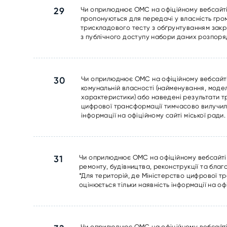
29
Чи оприлюднює ОМС на офіційному вебсайті 
пропонуються для передачі у власність гро
трискладового тесту з обґрунтуванням закр
з публічного доступу набори даних розпорядн
30
Чи оприлюднює ОМС на офіційному вебсайті 
комунальній власності (найменування, модел
характеристики) або наведені результати т
цифрової трансформації тимчасово вилучило
інформації на офіційному сайті міської ради.
31
Чи оприлюднює ОМС на офіційному вебсайті т
ремонту, будівництва, реконструкції та бла
*Для територій, де Міністерство цифрової т
оцінюється тільки наявність інформації на оф
Чи оприлюднює ОМС на офіційному вебсайті 