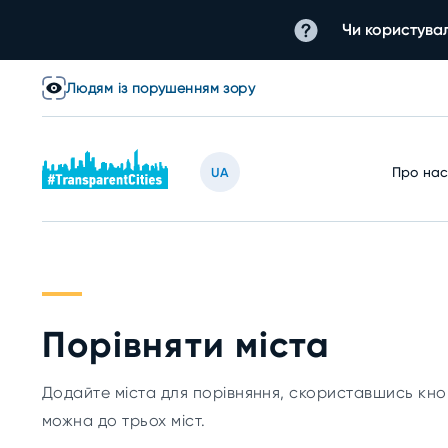
Чи користувал
Людям із порушенням зору
Про на
UA
Порівняти міста
Додайте міста для порівняння, скориставшись кно
можна до трьох міст.