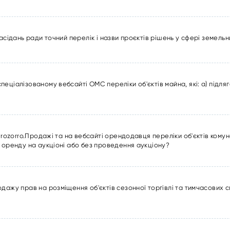
асідань ради точний перелік і назви проєктів рішень у сфері земель
ціалізованому вебсайті ОМС переліки об'єктів майна, які: а) підляга
Prozorro.Продажі та на вебсайті орендодавця переліки об'єктів кому
 оренду на аукціоні або без проведення аукціону?
одажу прав на розміщення об'єктів сезонної торгівлі та тимчасових