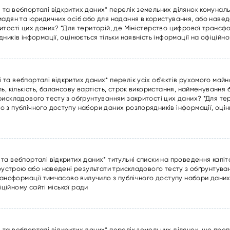
та вебпорталі відкритих даних* перелік земельних ділянок комуналь
мадян та юридичних осіб або для надання в користування, або навед
итості цих даних? *Для територій, де Міністерство цифрової трансф
иків інформації, оцінюється тільки наявність інформації на офіційном
та вебпорталі відкритих даних* перелік усіх об'єктів рухомого май
ь, кількість, балансову вартість, строк використання, найменування
рискладового тесту з обґрунтуванням закритості цих даних? *Для тер
 з публічного доступу набори даних розпорядників інформації, оціню
а вебпорталі відкритих даних* титульні списки на проведення капіт
гоустрою або наведені результати трискладового тесту з обґрунтува
рансформації тимчасово вилучило з публічного доступу набори даних
іційному сайті міської ради
та вебпорталі відкритих даних* перелік земельних ділянок, що про