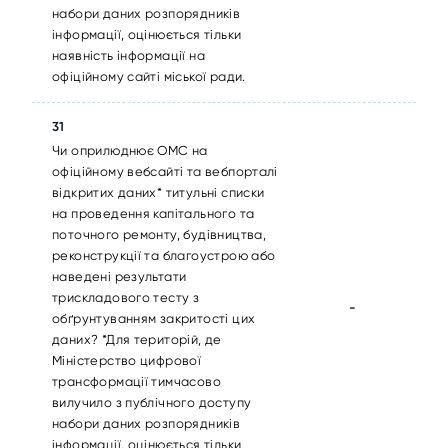
набори даних розпорядників
інформації, оцінюється тільки
наявність інформації на
офіційному сайті міської ради.
31
Чи оприлюднює ОМС на
офіційному вебсайті та вебпорталі
відкритих даних* титульні списки
на проведення капітального та
поточного ремонту, будівництва,
реконструкції та благоустрою або
наведені результати
трискладового тесту з
-
обґрунтуванням закритості цих
даних? *Для територій, де
Міністерство цифрової
трансформації тимчасово
вилучило з публічного доступу
набори даних розпорядників
інформації, оцінюється тільки