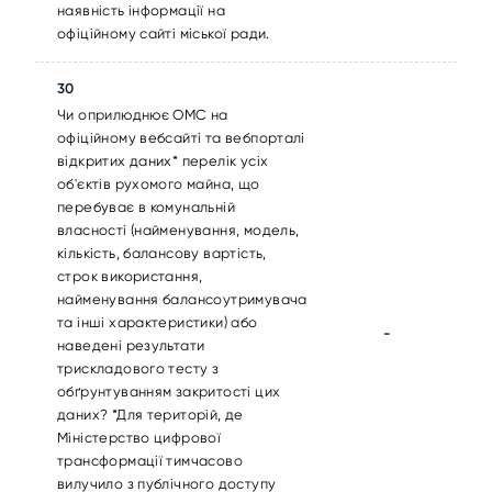
наявність інформації на
офіційному сайті міської ради.
30
Чи оприлюднює ОМС на
офіційному вебсайті та вебпорталі
відкритих даних* перелік усіх
об'єктів рухомого майна, що
перебуває в комунальній
власності (найменування, модель,
кількість, балансову вартість,
строк використання,
найменування балансоутримувача
та інші характеристики) або
-
наведені результати
трискладового тесту з
обґрунтуванням закритості цих
даних? *Для територій, де
Міністерство цифрової
трансформації тимчасово
вилучило з публічного доступу