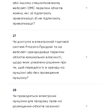
або іншому спеціалізованому
-
вебсайті ОМС переліки об'єктів
майна, які: а) підлягають
приватизації; б) не підлягають
приватизації?
27
Чи доступні в електронній торговій
системі Prozorro.Продажі та на
вебсайті орендодавця переліки
-
об'єктів комунальної власності,
щодо яких ухвалено рішення про
те, щоб передати їх в оренду на
аукціоні або без проведення
аукціону?
28
Чи проводяться електронні
аукціони для продажу прав на
-
розміщення об'єктів сезонної