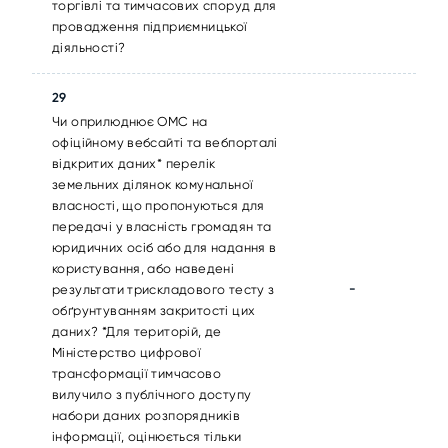
торгівлі та тимчасових споруд для
провадження підприємницької
діяльності?
29
Чи оприлюднює ОМС на
офіційному вебсайті та вебпорталі
відкритих даних* перелік
земельних ділянок комунальної
власності, що пропонуються для
передачі у власність громадян та
юридичних осіб або для надання в
користування, або наведені
-
результати трискладового тесту з
обґрунтуванням закритості цих
даних? *Для територій, де
Міністерство цифрової
трансформації тимчасово
вилучило з публічного доступу
набори даних розпорядників
інформації, оцінюється тільки