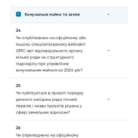
Комунальне майно та земля
-
24
Чи опубліковано на офіційному або
іншому спеціалізованому вебсайті
-
ОМС звіт відповідального органу
міської ради чи структурного
підрозділу про управління
комунальним майном за 2024 рік?
25
Чи публікується в проєкті порядку
-
денного засідань ради точний
перелік і назви проєктів рішень у
сфері земельних відносин?
26
Чи оприлюднено на офіційному