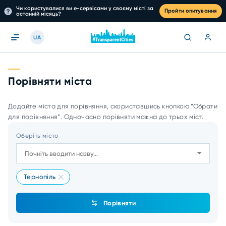
Чи користувалися ви е-сервісами у своєму місті за
Пройти опитування
останній місяць?
UA
Порівняти міста
Додайте міста для порівняння, скориставшись кнопкою “Обрати
для порівняння”. Одночасно порівняти можна до трьох міст.
Оберіть місто
Тернопіль
Порівняти