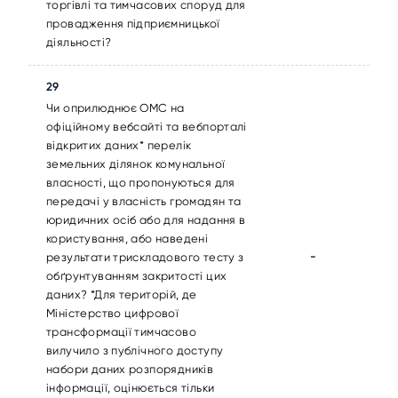
торгівлі та тимчасових споруд для
провадження підприємницької
діяльності?
29
Чи оприлюднює ОМС на
офіційному вебсайті та вебпорталі
відкритих даних* перелік
земельних ділянок комунальної
власності, що пропонуються для
передачі у власність громадян та
юридичних осіб або для надання в
користування, або наведені
-
результати трискладового тесту з
обґрунтуванням закритості цих
даних? *Для територій, де
Міністерство цифрової
трансформації тимчасово
вилучило з публічного доступу
набори даних розпорядників
інформації, оцінюється тільки