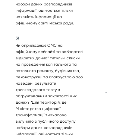
набори даних розпорядників
інформації, оцінюється тільки
наявність інформації на
офіційному сайті міської ради.
31
Чи оприлюднює ОМС на
офіційному вебсайті та вебпорталі
відкритих даних* титульні списки
на проведення капітального та
поточного ремонту, будівництва,
реконструкції та благоустрою або
наведені результати
трискладового тесту з
-
обґрунтуванням закритості цих
даних? *Для територій, де
Міністерство цифрової
трансформації тимчасово
вилучило з публічного доступу
набори даних розпорядників
інформації, оцінюється тільки