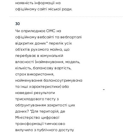
наявність інформації на
офіційному сайті міської ради.
30
Чи оприлюднює ОМС на
офіційному вебсайті та вебпорталі
відкритих даних* перелік усіх
об'єктів рухомого майна, що
перебуває в комунальній
власності (найменування, модель,
кількість, балансову вартість,
строк використання,
найменування балансоутримувача
та інші характеристики) або
-
наведені результати
трискладового тесту з
обґрунтуванням закритості цих
даних? *Для територій, де
Міністерство цифрової
трансформації тимчасово
вилучило з публічного доступу