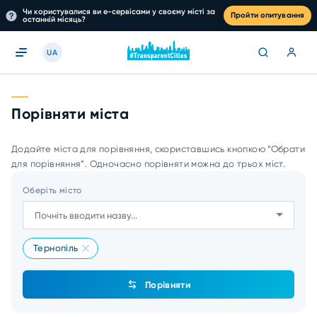
Чи користувалися ви е-сервісами у своєму місті за
Пройти опитування
останній місяць?
UA
Порівняти міста
Додайте міста для порівняння, скориставшись кнопкою “Обрати
для порівняння”. Одночасно порівняти можна до трьох міст.
Оберіть місто
Тернопіль
Порівняти