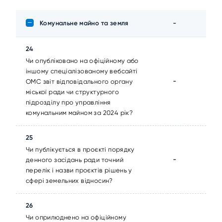
Комунальне майно та земля
-
24
Чи опубліковано на офіційному або
іншому спеціалізованому вебсайті
-
ОМС звіт відповідального органу
міської ради чи структурного
підрозділу про управління
комунальним майном за 2024 рік?
25
Чи публікується в проєкті порядку
-
денного засідань ради точний
перелік і назви проєктів рішень у
сфері земельних відносин?
26
Чи оприлюднено на офіційному