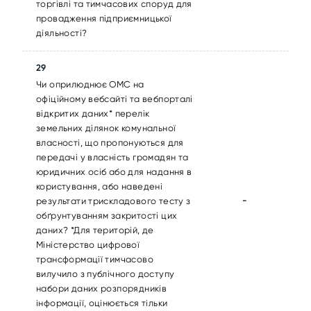
торгівлі та тимчасових споруд для
провадження підприємницької
діяльності?
29
Чи оприлюднює ОМС на
офіційному вебсайті та вебпорталі
відкритих даних* перелік
земельних ділянок комунальної
власності, що пропонуються для
передачі у власність громадян та
юридичних осіб або для надання в
користування, або наведені
-
результати трискладового тесту з
обґрунтуванням закритості цих
даних? *Для територій, де
Міністерство цифрової
трансформації тимчасово
вилучило з публічного доступу
набори даних розпорядників
інформації, оцінюється тільки