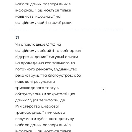
набори даних розпорядників
інформації, оцінюється тільки
наявність інформації на
офіційному сайті міської ради.
31
Чи оприлюднює ОМС на
офіційному вебсайті та вебпорталі
відкритих даних* титульні списки
на проведення капітального та
поточного ремонту, будівництва,
реконструкції та благоустрою або
наведені результати
трискладового тесту з
1
обґрунтуванням закритості цих
даних? *Для територій, де
Міністерство цифрової
трансформації тимчасово
вилучило з публічного доступу
набори даних розпорядників
інформації, оцінюється тільки