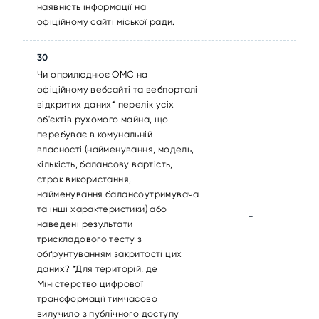
наявність інформації на
офіційному сайті міської ради.
30
Чи оприлюднює ОМС на
офіційному вебсайті та вебпорталі
відкритих даних* перелік усіх
об'єктів рухомого майна, що
перебуває в комунальній
власності (найменування, модель,
кількість, балансову вартість,
строк використання,
найменування балансоутримувача
та інші характеристики) або
-
наведені результати
трискладового тесту з
обґрунтуванням закритості цих
даних? *Для територій, де
Міністерство цифрової
трансформації тимчасово
вилучило з публічного доступу