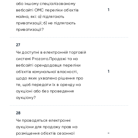
або іншому спеціалізованому
1
вебсайті ОМС переліки об'єктів
майна, які: а) підлягають
приватизації; б) не підлягають
приватизації?
27
Чи доступні в електронній торговій
системі Prozorro.Продажі та на
вебсайті орендодавця переліки
1
об'єктів комунальної власності,
щодо яких ухвалено рішення про
те, щоб передати їх в оренду на
аукціоні або без проведення
аукціону?
28
Чи проводяться електронні
аукціони для продажу прав на
-
розміщення об'єктів сезонної