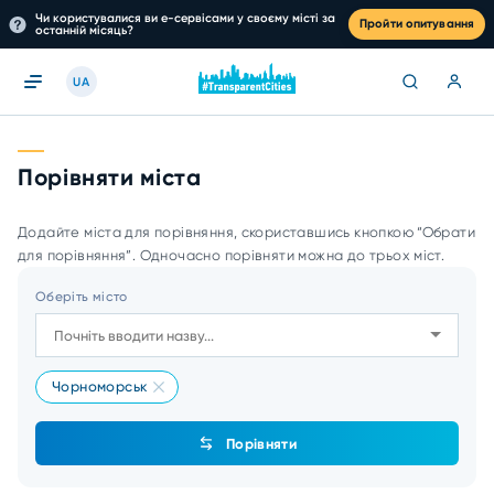
Чи користувалися ви е-сервісами у своєму місті за
Пройти опитування
останній місяць?
UA
Порівняти міста
Додайте міста для порівняння, скориставшись кнопкою “Обрати
для порівняння”. Одночасно порівняти можна до трьох міст.
Оберіть місто
Чорноморськ
Порівняти