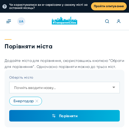
Чи користувалися ви е-сервісами у своєму місті за
Пройти опитування
останній місяць?
UA
Порівняти міста
Додайте міста для порівняння, скориставшись кнопкою “Обрати
для порівняння”. Одночасно порівняти можна до трьох міст.
Оберіть місто
Енергодар
Порівняти