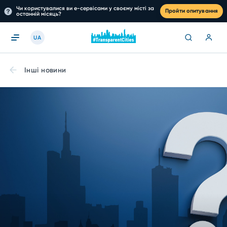
Чи користувалися ви е-сервісами у своєму місті за
Пройти опитування
останній місяць?
UA
Інші новини