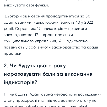
виконувати свої функції.
Цьогоріч оцінювання проводитиметься за 50
адаптованими індикаторами (замість 40 у 2022
році). Серед них: 19 індикаторів — це вимоги
законодавства, 17 — кращі практики
муніципального управління, 14 — одночасно
поєднують у собі вимоги законодавства та кращі
практики.
2. Чи будуть цього року
нараховувати бали за виконання
індикаторів?
Ні, не будуть. Адаптована методологія дослідження
стану прозорості м
іс
т під час воєнного стану
не
передбачає балів за індикатори, лише рівні