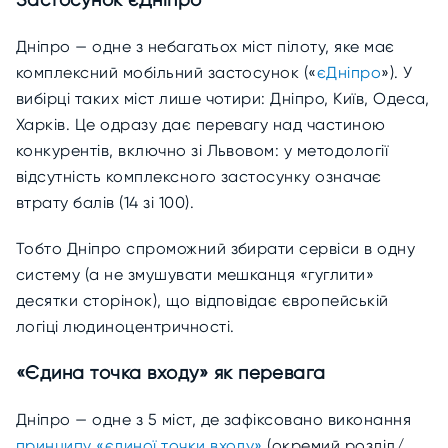
Дніпро — одне з небагатьох міст пілоту, яке має
комплексний мобільний застосунок («
єДніпро
»). У
вибірці таких міст лише чотири: Дніпро, Київ, Одеса,
Харків. Це одразу дає перевагу над частиною
конкурентів, включно зі Львовом: у методології
відсутність комплексного застосунку означає
втрату балів (14 зі 100).
Тобто Дніпро спроможний збирати сервіси в одну
систему (а не змушувати мешканця «гуглити»
десятки сторінок), що відповідає європейській
логіці людиноцентричності.
«Єдина точка входу» як перевага
Дніпро — одне з 5 міст, де зафіксовано виконання
принципу «єдиної точки входу»
(окремий розділ/