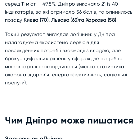
серед 11 міст — 49,8%.
Дніпро
виконало 21 із 40
індикаторів, за які отримало 56 балів, та опинилось
позаду
Києва (70), Львова (63)та Харкова (58)
.
Такий результат виглядає логічним: у Дніпра
налагоджена екосистема сервісів для
повсякденних потреб і взаємодії з владою, але
бракує цифрових рішень у сферах, де потрібна
міжсекторальна координація (міська статистика,
охорона здоров’я, енергоефективність, соціальні
послуги).
Чим Дніпро може пишатися
Застосунок єДніпро