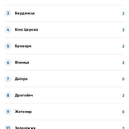
3
Бердянськ
2
4
Біла Церква
2
5
Бровари
2
6
Вінниця
2
7
Дніпро
0
8
Дрогобич
2
9
Житомир
0
10
Запоріжжя
2