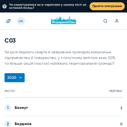
Чи користувалися ви е-сервісами у своєму місті за
Пройти опитування
останній місяць?
UA
C03
Чи розглядають скарги й звернення громадян комунальні
підприємства й товариства, у статутному капіталі яких 50%
та більше акцій (часток) належать територіальній громаді?
2020
МІСТО
РЕЙТИНГ
1
Бахмут
2
2
Бердичів
0