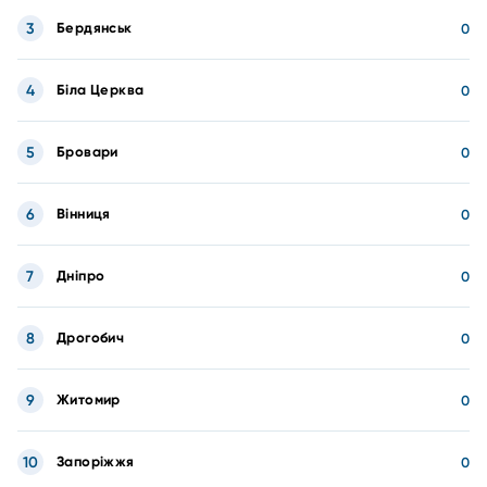
3
Бердянськ
0
4
Біла Церква
0
5
Бровари
0
6
Вінниця
0
7
Дніпро
0
8
Дрогобич
0
9
Житомир
0
10
Запоріжжя
0