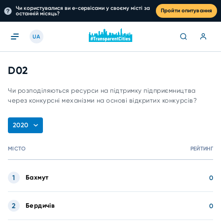
Чи користувалися ви е-сервісами у своєму місті за
Пройти опитування
останній місяць?
UA
D02
Чи розподіляються ресурси на підтримку підприємництва
через конкурсні механізми на основі відкритих конкурсів?
2020
МІСТО
РЕЙТИНГ
1
Бахмут
0
2
Бердичів
0