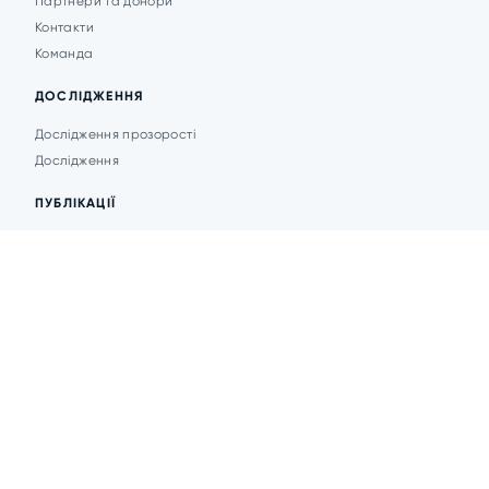
Партнери та донори
Контакти
Команда
ДОСЛІДЖЕННЯ
Дослідження прозорості
Дослідження
ПУБЛІКАЦІЇ
Аналітика
Анонси подій
Новини
© 2026 Transparent Cities