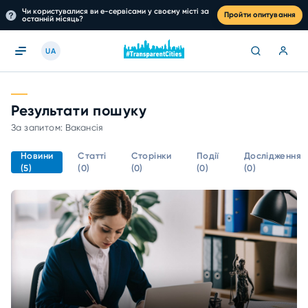
Чи користувалися ви е-сервісами у своєму місті за
Пройти опитування
останній місяць?
UA
Результати пошуку
За запитом: Вакансія
Новини
Статті
Сторінки
Події
Дослідження
(5)
(0)
(0)
(0)
(0)