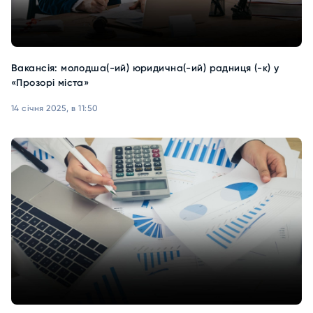
Вакансія: молодша(-ий) юридична(-ий) радниця (-к) у
«Прозорі міста»
14 січня 2025, в 11:50