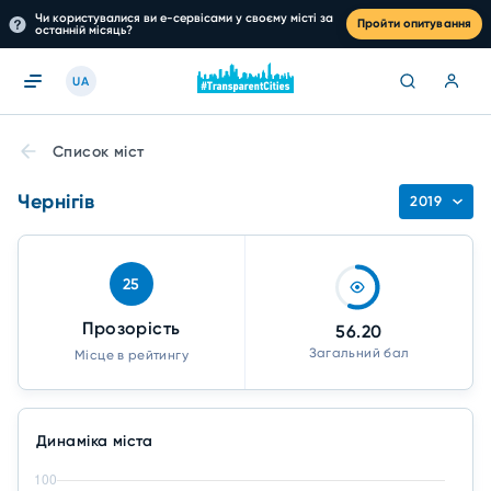
Чи користувалися ви е-сервісами у своєму місті за
Пройти опитування
останній місяць?
UA
Список міст
Чернігів
2019
25
Прозорість
56.20
Загальний бал
Місце в рейтингу
Динаміка міста