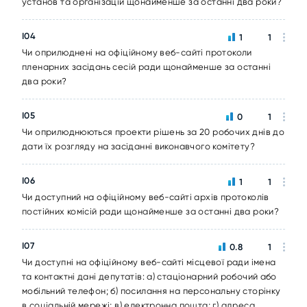
установ та організацій щонайменше за останні два роки?
I04
1
1
Чи оприлюднені на офіційному веб-сайті протоколи
пленарних засідань сесій ради щонайменше за останні
два роки?
I05
0
1
Чи оприлюднюються проекти рішень за 20 робочих днів до
дати їх розгляду на засіданні виконавчого комітету?
I06
1
1
Чи доступний на офіційному веб-сайті архів протоколів
постійних комісій ради щонайменше за останні два роки?
I07
0.8
1
Чи доступні на офіційному веб-сайті місцевої ради імена
та контактні дані депутатів: а) стаціонарний робочий або
мобільний телефон; б) посилання на персональну сторінку
в соціальній мережі; в) електронна пошта; г) адреса