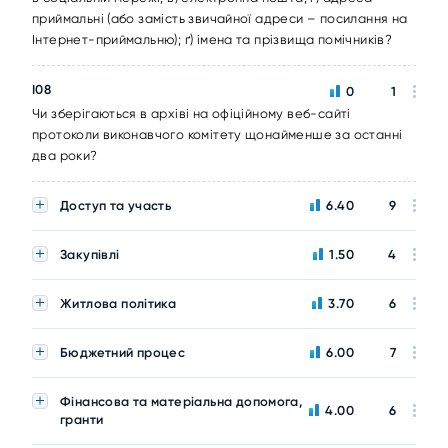
приймальні (або замість звичайної адреси – посилання на
Інтернет-приймальню); ґ) імена та прізвища помічників?
I08
0
1
Чи зберігаються в архіві на офіційному веб-сайті
протоколи виконавчого комітету щонайменше за останні
два роки?
Доступ та участь
6.40
9
Закупівлі
1.50
4
Житлова політика
3.70
6
Бюджетний процес
6.00
7
Фінансова та матеріальна допомога,
4.00
6
гранти