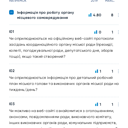
НАПРЯМОК
2019
МАКС.
Інформація про роботу органу
4.80
8
місцевого самоврядування
I01
0
1
Чи оприлюднюються на офіційному веб-сайті протоколи
засідань координаційного органу міської ради (президії,
колегії, погоджувальної ради, депутатського дня, зборів
тощо), якщо такий створений?
I02
1
1
Чи оприлюднюється інформація про детальний робочий
план міського голови та виконавчих органів міської ради на
тиждень/день?
I03
1
1
Чи можливо на веб-сайті ознайомитися з оголошеннями,
анонсами, повідомленнями ради, виконавчого комітету,
інших виконавчих органів ради, комунальних підприємств,