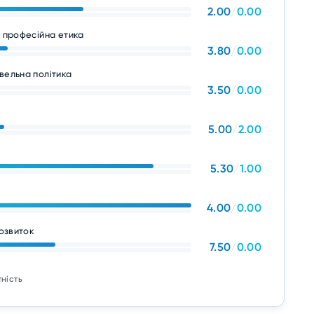
2.00
/
0.00
а професійна етика
3.80
/
0.00
вельна політика
3.50
/
0.00
5.00
/
2.00
5.30
/
1.00
4.00
/
0.00
розвиток
7.50
/
0.00
тність