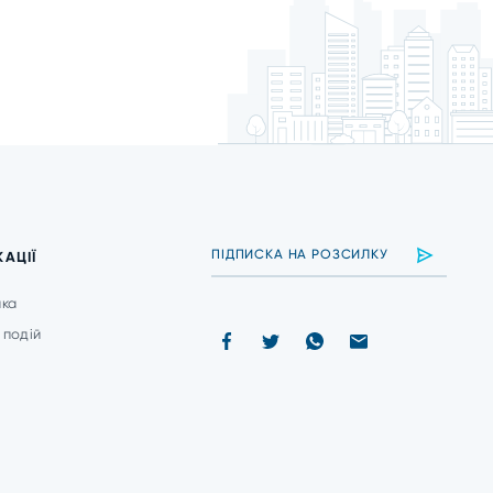
КАЦІЇ
ика
 подій
и