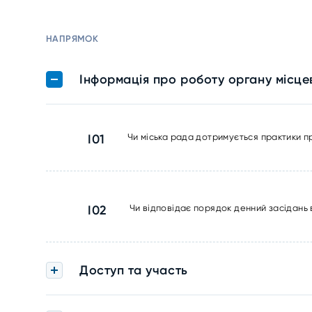
НАПРЯМОК
Інформація про роботу органу місц
I01
Чи міська рада дотримується практики 
I02
Чи відповідає порядок денний засідань 
Доступ та участь