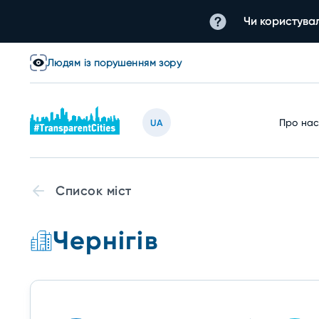
Чи користувал
Людям із порушенням зору
Про на
UA
Список міст
Чернігів