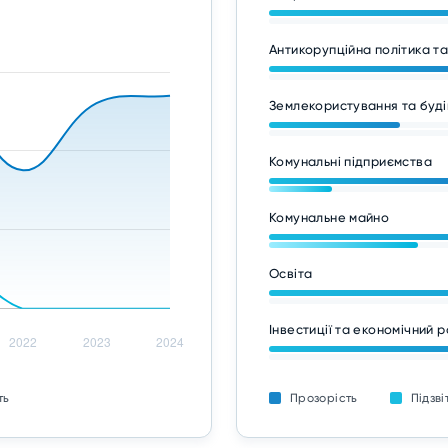
Антикорупційна політика т
Землекористування та буді
Комунальні підприємства
Комунальне майно
Освіта
Інвестиції та економічний 
ть
Прозорість
Підзві