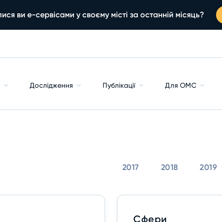
ися ви е-сервісами у своєму місті за останній місяць?
с
Дослідження
Публікації
Для ОМС
2017
2018
2019
Сфери