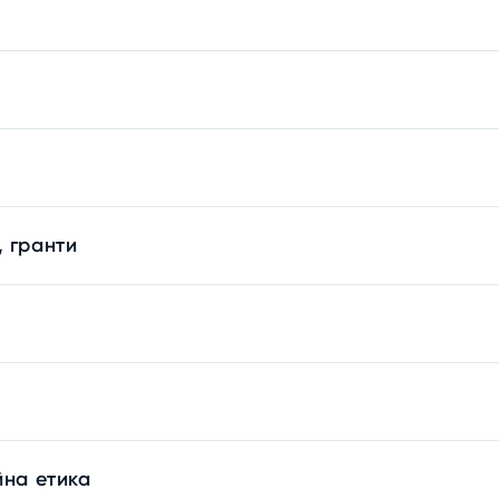
, гранти
йна етика