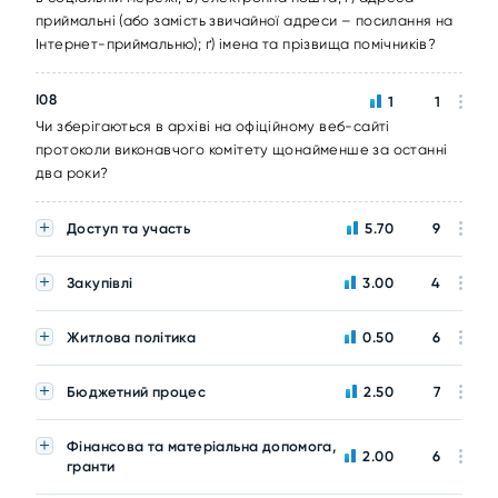
приймальні (або замість звичайної адреси – посилання на
Інтернет-приймальню); ґ) імена та прізвища помічників?
I08
1
1
Чи зберігаються в архіві на офіційному веб-сайті
протоколи виконавчого комітету щонайменше за останні
два роки?
Доступ та участь
5.70
9
Закупівлі
3.00
4
Житлова політика
0.50
6
Бюджетний процес
2.50
7
Фінансова та матеріальна допомога,
2.00
6
гранти