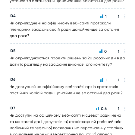
установ та організацій щонайменше за останні два роки?
I04
1
1
Чи оприлюднені на офіційному веб-сайті протоколи
пленарних засідань сесій ради щонайменше за останні
два роки?
I05
0
1
Чи оприлюднюються проекти рішень за 20 робочих днів до
дати їх розгляду на засіданні виконавчого комітету?
I06
1
1
Чи доступний на офіційному веб-сайті архів протоколів
постійних комісій ради щонайменше за останні два роки?
I07
0.6
1
Чи доступні на офіційному веб-сайті місцевої ради імена
та контактні дані депутатів: а) стаціонарний робочий або
мобільний телефон; б) посилання на персональну сторінку
в соціальній мережі; в) електронна пошта; г) адреса