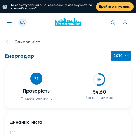
Чи користувалися ви е-сервісами у своєму місті за
Пройти опитування
останній місяць?
UA
Список міст
Енергодар
2019
31
Прозорість
54.60
Загальний бал
Місце в рейтингу
Динаміка міста