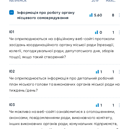
НАПРЯМОК
2019
МАКС.
Інформація про роботу органу
5.60
8
місцевого самоврядування
I01
0
1
Чи оприлюднюються на офіційному веб-сайті протоколи
засідань координаційного органу міської ради (президії,
колегії, погоджувальної ради, депутатського дня, зборів
тощо), якщо такий створений?
I02
1
1
Чи оприлюднюється інформація про детальний робочий
план міського голови та виконавчих органів міської ради на
тиждень/день?
I03
1
1
Чи можливо на веб-сайті ознайомитися з оголошеннями,
анонсами, повідомленнями ради, виконавчого комітету,
інших виконавчих органів ради, комунальних підприємств,