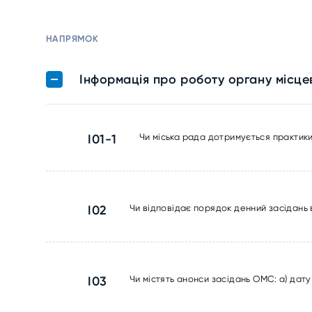
НАПРЯМОК
Інформація про роботу органу місц
I01-1
Чи міська рада дотримується практик
I02
Чи відповідає порядок денний засідань 
I03
Чи містять анонси засідань ОМС: а) дату