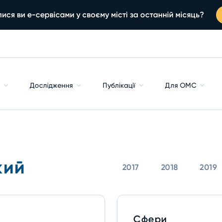
ися ви е-сервісами у своєму місті за останній місяць?
с
Дослідження
Публікації
Для ОМС
кий
2017
2018
2019
Сфери