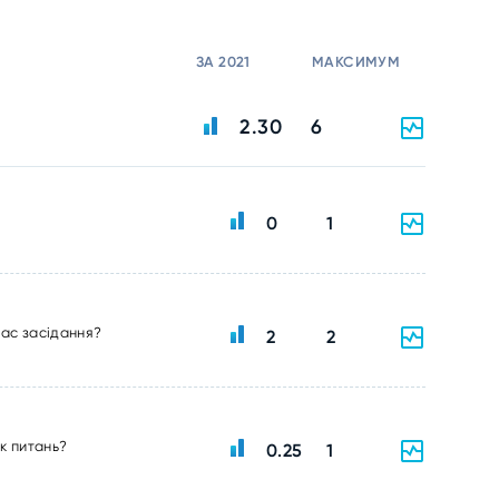
ЗА 2021
МАКСИМУМ
2.30
6
0
1
час засідання?
2
2
ік питань?
0.25
1