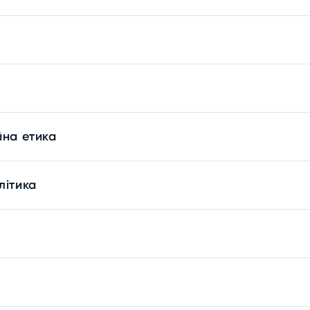
йна етика
літика