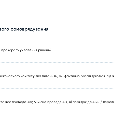
евого самоврядування
и прозорого ухвалення рішень?
виконавчого комітету тим питанням, які фактично розглядаються під 
 та час проведення; б) місце проведення; в) порядок денний / перел