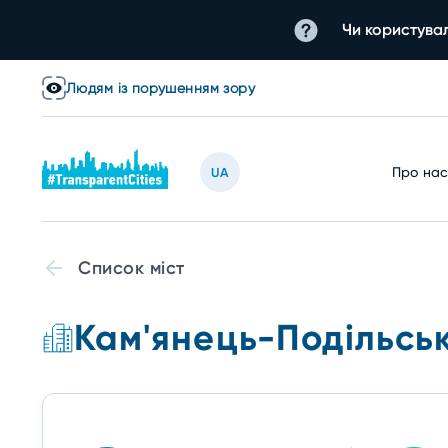
Чи користувал
Людям із порушенням зору
Про на
UA
Список міст
Кам'янець-Подільсь