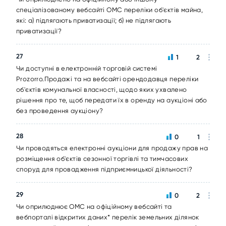
спеціалізованому вебсайті ОМС переліки об'єктів майна,
які: а) підлягають приватизації; б) не підлягають
приватизації?
27
1
2
Чи доступні в електронній торговій системі
Prozorro.Продажі та на вебсайті орендодавця переліки
об'єктів комунальної власності, щодо яких ухвалено
рішення про те, щоб передати їх в оренду на аукціоні або
без проведення аукціону?
28
0
1
Чи проводяться електронні аукціони для продажу прав на
розміщення об'єктів сезонної торгівлі та тимчасових
споруд для провадження підприємницької діяльності?
29
0
2
Чи оприлюднює ОМС на офіційному вебсайті та
вебпорталі відкритих даних* перелік земельних ділянок