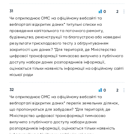
31
0
2
Чи оприлюднює ОМС на офіційному вебсайті та
вебпорталі відкритих даних* титульні списки на
проведення капітального та поточного ремонту,
будівництва, реконструкції та благоустрою або наведені
результати трискладового тесту з обґрунтуванням
закритості цих даних? *Для територій, де Міністерство
цифрової трансформації тимчасово вилучило з публічного
доступу набори даних розпорядників інформації,
оцінюється тільки наявність інформації на офіційному сайті
міської ради
32
0
2
Чи оприлюднює ОМС на офіційному вебсайті та
вебпорталі відкритих даних* перелік земельних ділянок,
що пропонуються для забудови? *Для територій, де
Міністерство цифрової трансформації тимчасово
вилучило з публічного доступу набори даних
розпорядників інформації, оцінюється тільки наявність