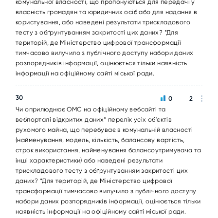
комунальної власності, що пропонуються для передачі у
власність громадян та юридичних осіб або для надання в
користування, або наведені результати трискладового
тесту з обґрунтуванням закритості цих даних? *Для
територій, де Міністерство цифрової трансформації
тимчасово вилучило з публічного доступу набори даних
розпорядників інформації, оцінюється тільки наявність
інформації на офіційному сайті міської ради.
30
0
2
Чи оприлюднює ОМС на офіційному вебсайті та
вебпорталі відкритих даних* перелік усіх об'єктів
рухомого майна, що перебуває в комунальній власності
(найменування, модель, кількість, балансову вартість,
строк використання, найменування балансоутримувача та
інші характеристики) або наведені результати
трискладового тесту з обґрунтуванням закритості цих
даних? *Для територій, де Міністерство цифрової
трансформації тимчасово вилучило з публічного доступу
набори даних розпорядників інформації, оцінюється тільки
наявність інформації на офіційному сайті міської ради.