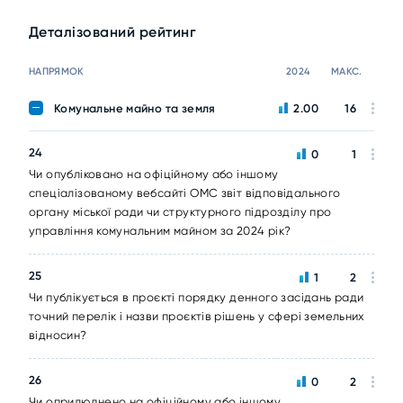
Деталізований рейтинг
НАПРЯМОК
2024
МАКС.
Комунальне майно та земля
2.00
16
24
0
1
Чи опубліковано на офіційному або іншому
спеціалізованому вебсайті ОМС звіт відповідального
органу міської ради чи структурного підрозділу про
управління комунальним майном за 2024 рік?
25
1
2
Чи публікується в проєкті порядку денного засідань ради
точний перелік і назви проєктів рішень у сфері земельних
відносин?
26
0
2
Чи оприлюднено на офіційному або іншому