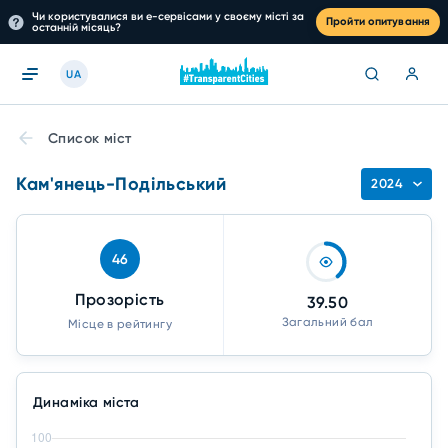
Чи користувалися ви е-сервісами у своєму місті за
Пройти опитування
останній місяць?
UA
Список міст
Кам'янець-Подільський
2024
46
Прозорість
39.50
Загальний бал
Місце в рейтингу
Динаміка міста