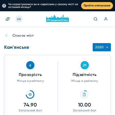
Чи користувалися ви е-сервісами у своєму місті за
Пройти опитування
останній місяць?
UA
Список міст
Кам'янське
2020
6
29
Прозорість
Підзвітність
Місце в рейтингу
Місце в рейтингу
74.90
10.00
Загальний бал
Загальний бал