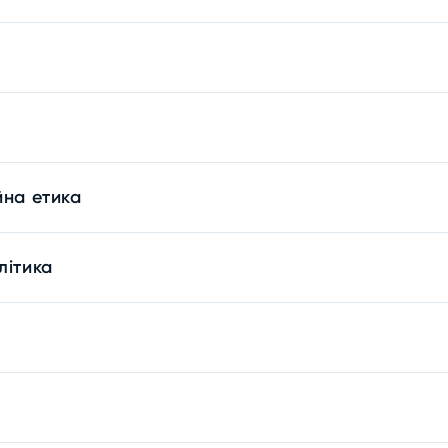
йна етика
літика