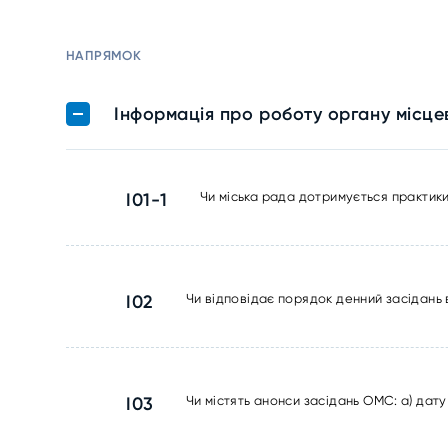
НАПРЯМОК
Інформація про роботу органу місц
I01-1
Чи міська рада дотримується практик
I02
Чи відповідає порядок денний засідань 
I03
Чи містять анонси засідань ОМС: а) дату