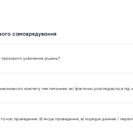
евого самоврядування
и прозорого ухвалення рішень?
виконавчого комітету тим питанням, які фактично розглядаються під 
 та час проведення; б) місце проведення; в) порядок денний / перел