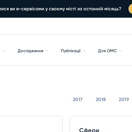
ися ви е-сервісами у своєму місті за останній місяць?
с
Дослідження
Публікації
Для ОМС
2017
2018
2019
Сфери