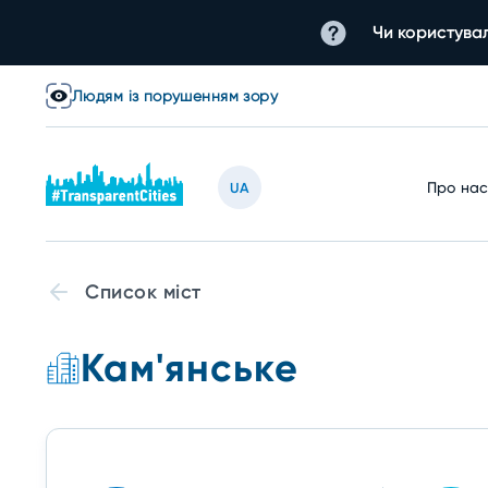
Чи користувал
Людям із порушенням зору
Про на
UA
Список міст
Кам'янське