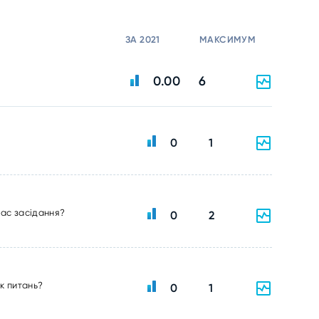
ЗА 2021
МАКСИМУМ
0.00
6
0
1
час засідання?
0
2
ік питань?
0
1