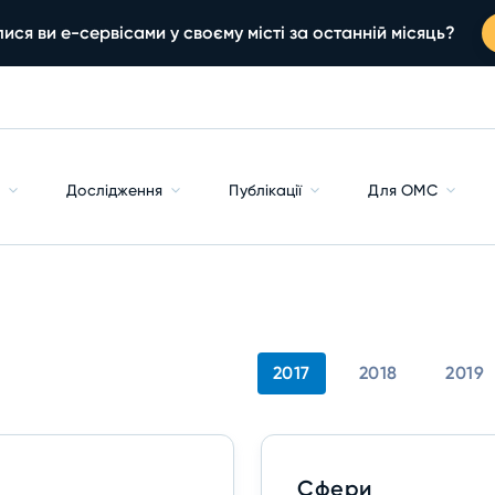
ися ви е-сервісами у своєму місті за останній місяць?
с
Дослідження
Публікації
Для ОМС
2017
2018
2019
Сфери