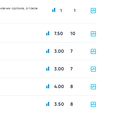
навчих органів, а також
1
1
7.50
10
3.00
7
3.00
7
4.00
8
3.50
8