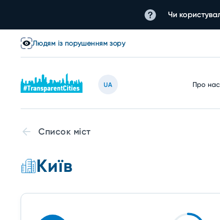
Чи користувал
Людям із порушенням зору
Про на
UA
Список міст
Київ