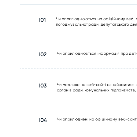
I01
Чи оприлюднюються на офіційному веб-сай
погоджувальної ради, депутатського дня
I02
Чи оприлюднюється інформація про дета
I03
Чи можливо на веб-сайті ознайомитися 
органів ради, комунальних підприємств,
I04
Чи оприлюднені на офіційному веб-сайт