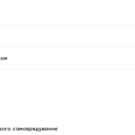
ком
евого самоврядування