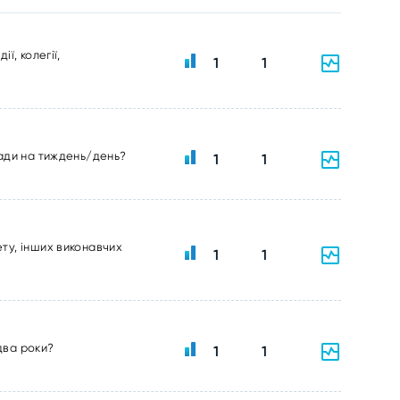
ї, колегії,
1
1
ради на тиждень/день?
1
1
ту, інших виконавчих
1
1
два роки?
1
1