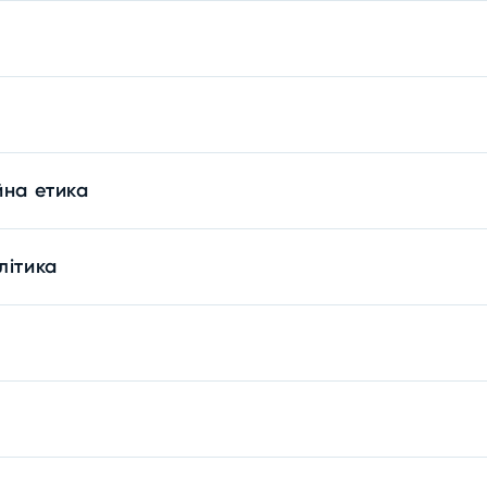
йна етика
літика