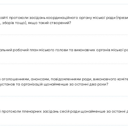
ті протоколи засідань координаційного органу міської ради (президі
, зборів тощо), якщо такий створений?
льний робочий план міського голови та виконавчих органів міської 
з оголошеннями, анонсами, повідомленнями ради, виконавчого коміте
 установ та організацій щонайменше за останні два роки?
і протоколи пленарних засідань сесій ради щонайменше за останні 