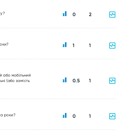
ту?
0
2
роки?
1
1
ий або мобільний
0.5
1
ні (або замість
ва роки?
0
1