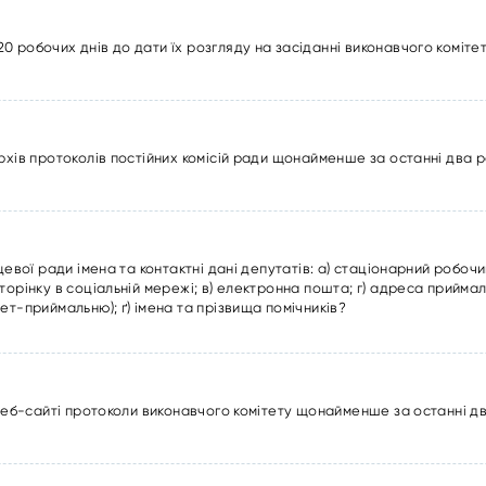
 робочих днів до дати їх розгляду на засіданні виконавчого коміте
рхів протоколів постійних комісій ради щонайменше за останні два 
цевої ради імена та контактні дані депутатів: а) стаціонарний робоч
орінку в соціальній мережі; в) електронна пошта; г) адреса приймаль
ет-приймальню); ґ) імена та прізвища помічників?
 веб-сайті протоколи виконавчого комітету щонайменше за останні д