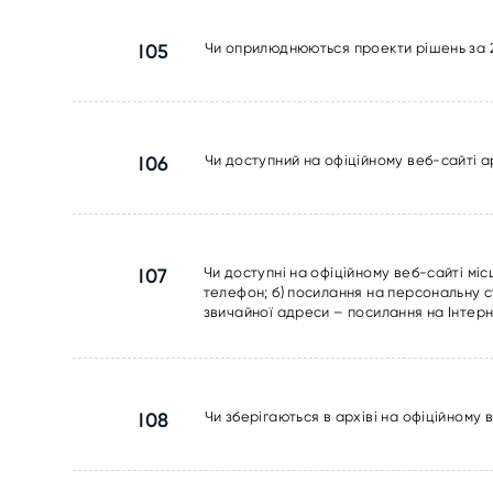
I05
Чи оприлюднюються проекти рішень за 20
I06
Чи доступний на офіційному веб-сайті а
I07
Чи доступні на офіційному веб-сайті міс
телефон; б) посилання на персональну ст
звичайної адреси – посилання на Інтерн
I08
Чи зберігаються в архіві на офіційному