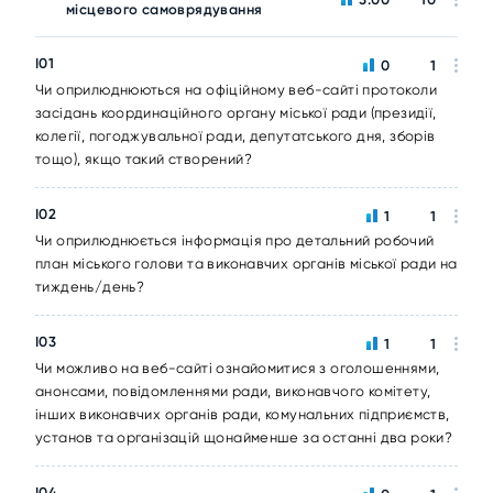
місцевого самоврядування
I01
0
1
Чи оприлюднюються на офіційному веб-сайті протоколи
засідань координаційного органу міської ради (президії,
колегії, погоджувальної ради, депутатського дня, зборів
тощо), якщо такий створений?
I02
1
1
Чи оприлюднюється інформація про детальний робочий
план міського голови та виконавчих органів міської ради на
тиждень/день?
I03
1
1
Чи можливо на веб-сайті ознайомитися з оголошеннями,
анонсами, повідомленнями ради, виконавчого комітету,
інших виконавчих органів ради, комунальних підприємств,
установ та організацій щонайменше за останні два роки?
I04