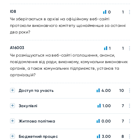
I08
0
1
Чи зберігаються в архіві на офіційному веб-сайті
протоколи виконавчого комітету щонайменше за останні
два роки?
A16003
1
1
Чи розміщуються на веб-сайті оголошення, анонси,
повідомлення від ради, виконкому, комунальни виконавчих
органів, а також комунальних підприємств, установ та
організацій?
Доступ та участь
4.00
10
Закупівлі
1.00
7
Житлова політика
0.00
7
Бюджетний процес
3.00
8