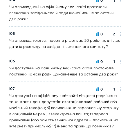
0
1
Чи оприлюднені на офіційному веб-сайті протоколи
пленарних засідань сесій ради щонайменше за останні
два роки?
I05
0
2
Чи оприлюднюються проекти рішень за 20 робочих днів до
дати їх розгляду на засіданні виконавчого комітету?
I06
0
1
Чи доступний на офіційному веб-сайті архів протоколів
постійних комісій ради щонайменше за останні два роки?
I07
0
1
Чи доступні на офіційному веб-сайті місцевої ради імена
та контактні дані депутатів: а) стаціонарний робочий або
мобільний телефон; б) посилання на персональну сторінку
в соціальній мережі; в) електронна пошта; г) адреса
приймальні (або замість звичайної адреси – посилання на
Інтернет-приймальню); ґ) імена та прізвища помічників?