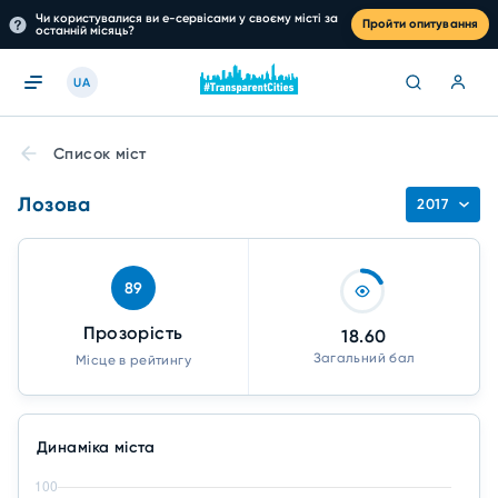
Чи користувалися ви е-сервісами у своєму місті за
Пройти опитування
останній місяць?
UA
Список міст
Лозова
2017
89
Прозорість
18.60
Загальний бал
Місце в рейтингу
Динаміка міста