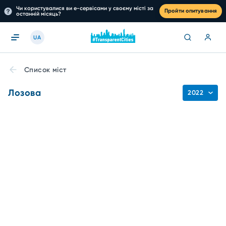
Чи користувалися ви е-сервісами у своєму місті за
Пройти опитування
останній місяць?
UA
Список міст
Лозова
2022