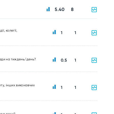
5.40
8
ї, колегії,
1
1
ради на тиждень/день?
0.5
1
ту, інших виконавчих
1
1
два роки?