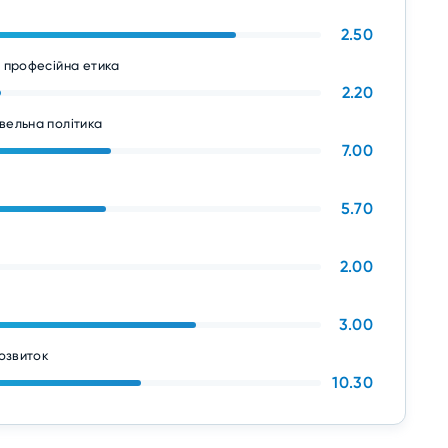
2.50
а професійна етика
2.20
вельна політика
7.00
5.70
2.00
3.00
розвиток
10.30