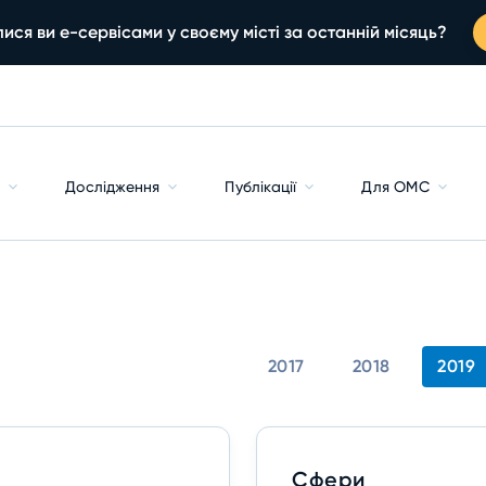
ися ви е-сервісами у своєму місті за останній місяць?
с
Дослідження
Публікації
Для ОМС
2017
2018
2019
Сфери