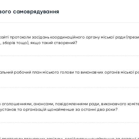
евого самоврядування
ті протоколи засідань координаційного органу міської ради (президі
, зборів тощо), якщо такий створений?
льний робочий план міського голови та виконавчих органів міської 
з оголошеннями, анонсами, повідомленнями ради, виконавчого коміте
 установ та організацій щонайменше за останні два роки?
і протоколи пленарних засідань сесій ради щонайменше за останні 