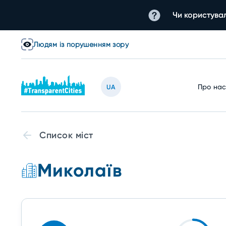
Чи користувал
Людям із порушенням зору
Про на
UA
Список міст
Миколаїв