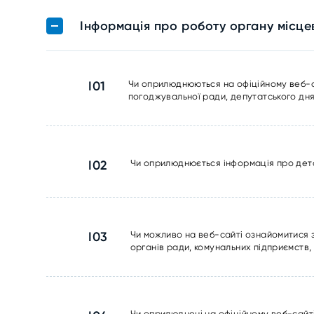
Інформація про роботу органу місц
I01
Чи оприлюднюються на офіційному веб-сай
погоджувальної ради, депутатського дня
I02
Чи оприлюднюється інформація про дета
I03
Чи можливо на веб-сайті ознайомитися 
органів ради, комунальних підприємств,
Чи оприлюднені на офіційному веб-сайт