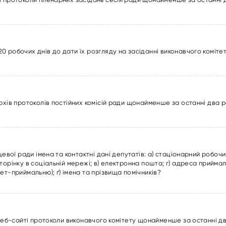
 робочих днів до дати їх розгляду на засіданні виконавчого коміте
рхів протоколів постійних комісій ради щонайменше за останні два 
цевої ради імена та контактні дані депутатів: а) стаціонарний робоч
орінку в соціальній мережі; в) електронна пошта; г) адреса приймаль
ет-приймальню); ґ) імена та прізвища помічників?
 веб-сайті протоколи виконавчого комітету щонайменше за останні д