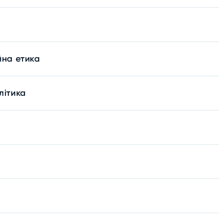
йна етика
літика