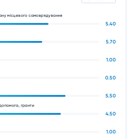
гану місцевого самоврядування
5.40
5.70
1.00
0.50
5.50
допомога, гранти
4.50
1.00