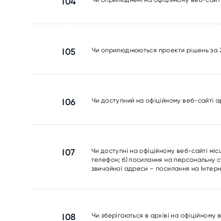
I04
I05
Чи оприлюднюються проекти рішень за 20
I06
Чи доступний на офіційному веб-сайті а
I07
Чи доступні на офіційному веб-сайті міс
телефон; б) посилання на персональну ст
звичайної адреси – посилання на Інтерн
I08
Чи зберігаються в архіві на офіційному