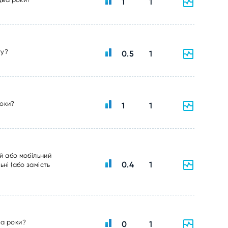
1
1
ту?
0.5
1
роки?
1
1
ий або мобільний
0.4
1
ні (або замість
ва роки?
0
1