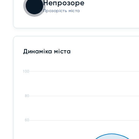
Непрозоре
Прозорість міста
Динаміка міста