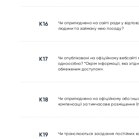
К16
Чи оприлюднено на сайті ради у відпові
людини та займану нею посаду?
К17
Чи опубліковані на офіційному вебсайті
одноосібно? *Окрім інформації, яка згід
обмеженим доступом».
К18
Чи оприлюднено на офіційному або іншо
компенсації за тимчасове розміщення (
К19
Чи транслюються засідання постійних к