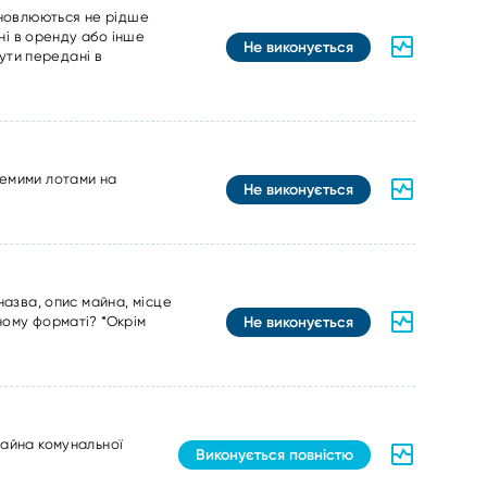
 оновлюються не рідше
ані в оренду або інше
Не виконується
бути передані в
ремими лотами на
Не виконується
назва, опис майна, місце
Не виконується
ному форматі? *Окрім
майна комунальної
Виконується повністю