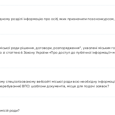
дному розділі інформацію про осіб, яких призначили поза конкурсом,
 міської ради рішення, договори, розпорядження*, ухвалені міським 
но зі статтею 6 Закону України «Про доступ до публічної інформації» м
му спеціалізованому вебсайті міської ради всю необхідну інформац
перебування) ВПО: шаблони документів, місце для подачі заявок?
омісій ради?