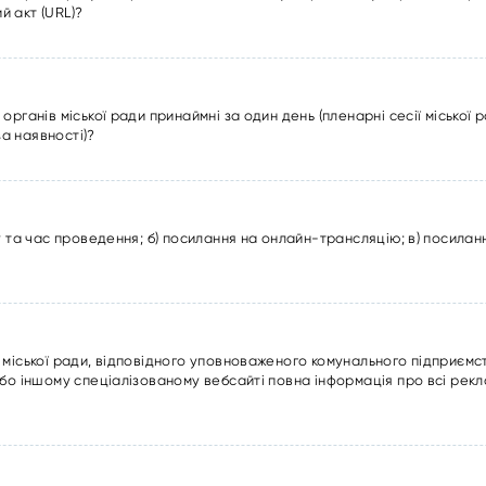
 акт (URL)?
рганів міської ради принаймні за один день (пленарні сесії міської р
за наявності)?
у та час проведення; б) посилання на онлайн-трансляцію; в) посилан
міської ради, відповідного уповноваженого комунального підприємств
бо іншому спеціалізованому вебсайті повна інформація про всі рекл