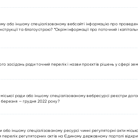
ому або іншому спеціалізованому вебсайті інформацію про проведен
нструкції та благоустрою? *Окрім інформації про поточний і капітал
ого засідань ради точний перелік і назви проєктів рішень у сфері зе
 міської ради або іншому спеціалізованому вебресурсі реєстри дог
 березня — грудня 2022 року?
и або іншому спеціалізованому ресурсі чинні регуляторні акти міської
 перелік регуляторних актів на Єдиному державному порталі відкрит