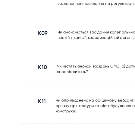
зазначенням посилання на регуляторний
К09
Чи анонсуються засідання колегіальних о
постійні комісії, координаційний орган (
К10
Чи містять анонси засідань ОМС: а) дат
перелік питань?
К11
Чи оприлюднена на офіційному вебсайті 
органу архітектури та містобудування а
конструкції.