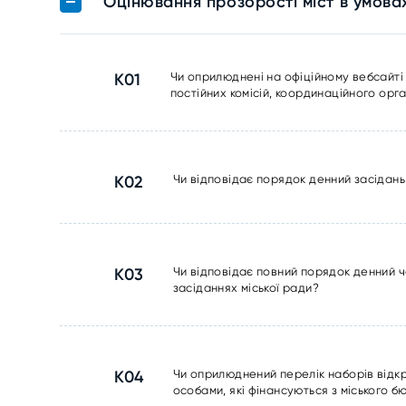
Оцінювання прозорості міст в умова
К01
Чи оприлюднені на офіційному вебсайті м
постійних комісій, координаційного орга
К02
Чи відповідає порядок денний засідань
К03
Чи відповідає повний порядок денний ч
засіданнях міської ради?
К04
Чи оприлюднений перелік наборів відк
особами, які фінансуються з міського 