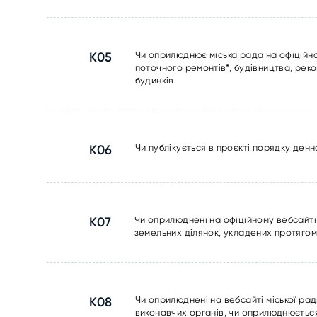
К05
Чи оприлюднює міська рада на офіційн
поточного ремонтів*, будівництва, реко
будинків.
К06
Чи публікується в проєкті порядку денн
К07
Чи оприлюднені на офіційному вебсайті
земельних ділянок, укладених протягом
К08
Чи оприлюднені на вебсайті міської рад
виконавчих органів, чи оприлюднюється