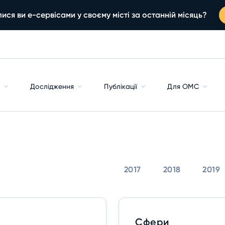
ися ви е-сервісами у своєму місті за останній місяць?
с
Дослідження
Публікації
Для ОМС
2017
2018
2019
Сфери