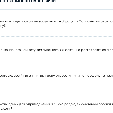
х повномасштабної війни
іської ради протоколи засідань міської ради та її органів (виконавчог
ну)?
 виконавчого комітету тим питанням, які фактично розглядаються під
ергових сесій питанням, які планують розглянути на першому та на
ритих даних для оприлюднення міською радою, виконавчими органам
бюджету?