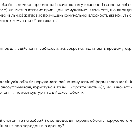
ебсайті відомості про житлові приміщення у власності громади, які
ро: а) кількість житлових приміщень комунальної власності, що перед
яних (вільних) житлових приміщень комунальної власності, які можуть 
тожитках комунальної власності?
янок для здійснення забудови, які, зокрема, підлягають продажу ок
релік усіх об’єктів нерухомого майна комунальної форми власності* (
алансоутримувачі, користувачі та інші характеристики) у машиночита
чення, інфраструктурні та військові об'єкти.
й системі та на вебсайті орендодавця перелік об'єктів нерухомого 
рішення про передання в оренду?