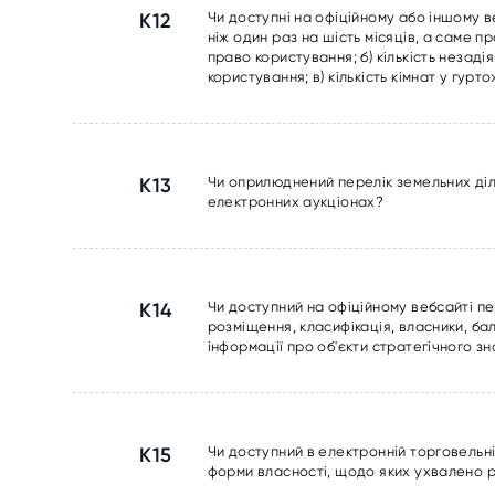
К12
Чи доступні на офіційному або іншому в
ніж один раз на шість місяців, а саме п
право користування; б) кількість незаді
користування; в) кількість кімнат у гур
К13
Чи оприлюднений перелік земельних діл
електронних аукціонах?
К14
Чи доступний на офіційному вебсайті пе
розміщення, класифікація, власники, б
інформації про об'єкти стратегічного зна
К15
Чи доступний в електронній торговельні
форми власності, щодо яких ухвалено 