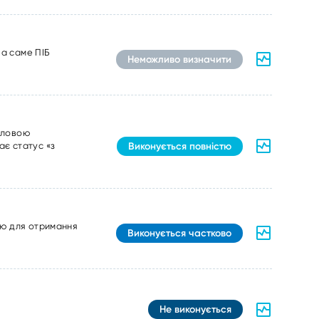
 а саме ПІБ
Неможливо визначити
головою
Виконується повністю
ає статус «з
ію для отримання
Виконується частково
Не виконується