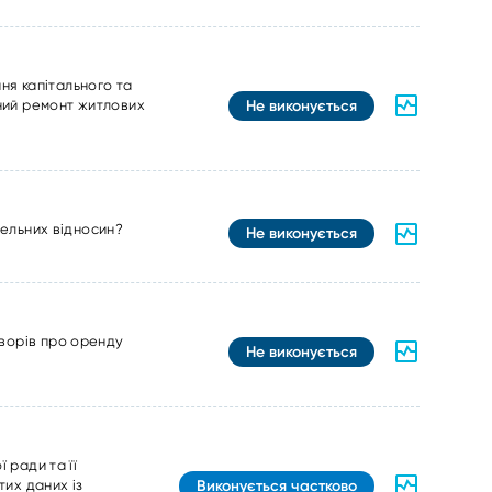
ня капітального та
Не виконується
ьний ремонт житлових
мельних відносин?
Не виконується
оворів про оренду
Не виконується
 ради та її
Виконується частково
их даних із