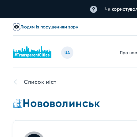
Чи користувал
Людям із порушенням зору
Про на
UA
Список міст
Нововолинськ