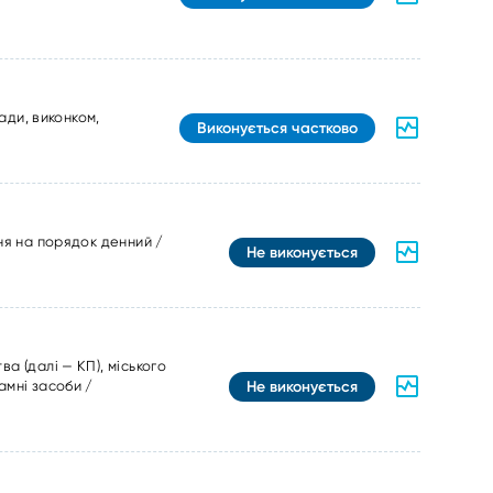
ади, виконком,
Виконується частково
ня на порядок денний /
Не виконується
а (далі — КП), міського
Не виконується
амні засоби /