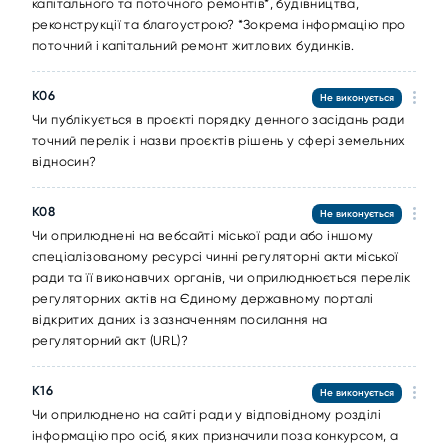
капітального та поточного ремонтів*, будівництва,
реконструкції та благоустрою? *Зокрема інформацію про
поточний і капітальний ремонт житлових будинків.
K06
Не виконується
Чи публікується в проєкті порядку денного засідань ради
точний перелік і назви проєктів рішень у сфері земельних
відносин?
K08
Не виконується
Чи оприлюднені на вебсайті міської ради або іншому
спеціалізованому ресурсі чинні регуляторні акти міської
ради та її виконавчих органів, чи оприлюднюється перелік
регуляторних актів на Єдиному державному порталі
відкритих даних із зазначенням посилання на
регуляторний акт (URL)?
K16
Не виконується
Чи оприлюднено на сайті ради у відповідному розділі
інформацію про осіб, яких призначили поза конкурсом, а