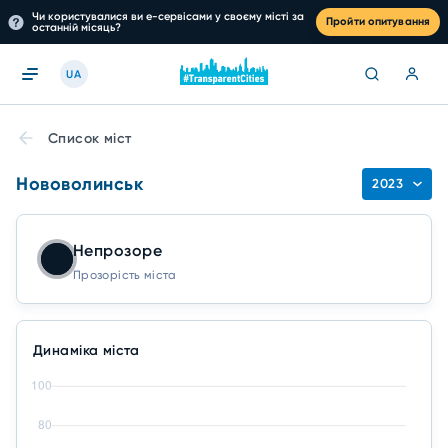
Чи користувалися ви е-сервісами у своєму місті за
Пройти опитування
останній місяць?
UA
Список міст
Нововолинськ
2023
Непрозоре
Прозорість міста
Динаміка міста