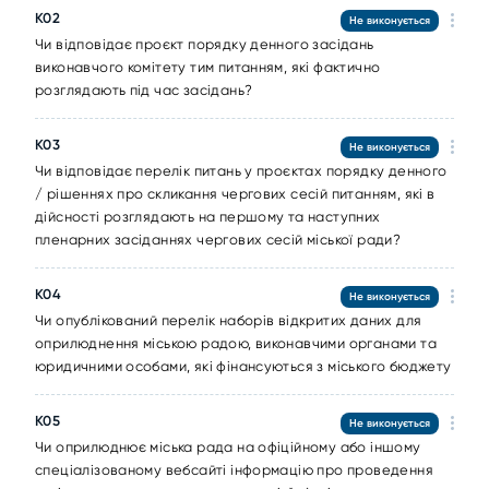
K02
Не виконується
Чи відповідає проєкт порядку денного засідань
виконавчого комітету тим питанням, які фактично
розглядають під час засідань?
K03
Не виконується
Чи відповідає перелік питань у проєктах порядку денного
/ рішеннях про скликання чергових сесій питанням, які в
дійсності розглядають на першому та наступних
пленарних засіданнях чергових сесій міської ради?
K04
Не виконується
Чи опублікований перелік наборів відкритих даних для
оприлюднення міською радою, виконавчими органами та
юридичними особами, які фінансуються з міського бюджету
K05
Не виконується
Чи оприлюднює міська рада на офіційному або іншому
спеціалізованому вебсайті інформацію про проведення