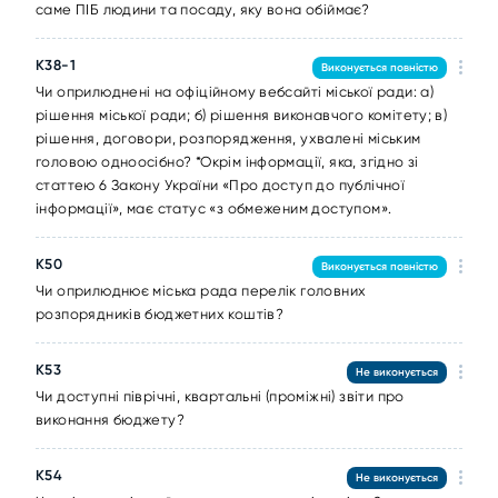
саме ПІБ людини та посаду, яку вона обіймає?
K38-1
Виконується повністю
Чи оприлюднені на офіційному вебсайті міської ради: а)
рішення міської ради; б) рішення виконавчого комітету; в)
рішення, договори, розпорядження, ухвалені міським
головою одноосібно? *Окрім інформації, яка, згідно зі
статтею 6 Закону України «Про доступ до публічної
інформації», має статус «з обмеженим доступом».
K50
Виконується повністю
Чи оприлюднює міська рада перелік головних
розпорядників бюджетних коштів?
K53
Не виконується
Чи доступні піврічні, квартальні (проміжні) звіти про
виконання бюджету?
K54
Не виконується