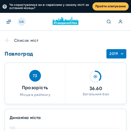
Чи користувалися ви е-сервісами у своєму місті за
Пройти опитування
останній місяць?
UA
Список міст
Павлоград
2019
73
Прозорість
36.60
Загальний бал
Місце в рейтингу
Динаміка міста