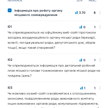
НАПРЯМОК
2019
МАКС.
Інформація про роботу органу
3.70
8
місцевого самоврядування
I01
0
1
Чи оприлюднюються на офіційному веб-сайті протоколи
засідань координаційного органу міської ради (президії,
колегії, погоджувальної ради, депутатського дня, зборів
тощо), якщо такий створений?
I02
0
1
Чи оприлюднюється інформація про детальний робочий
план міського голови та виконавчих органів міської ради на
тиждень/день?
I03
1
1
Чи можливо на веб-сайті ознайомитися з оголошеннями,
анонсами, повідомленнями ради, виконавчого комітету,
інших виконавчих органів ради, комунальних підприємств,