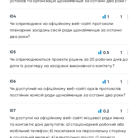
установ та організацій щонайменше за останні два роки?
I04
1
1
Чи оприлюднені на офіційному веб-сайті протоколи
пленарних засідань сесій ради щонайменше за останні
два роки?
I05
0.5
1
Чи оприлюднюються проекти рішень за 20 робочих днів до
дати їх розгляду на засіданні виконавчого комітету?
I06
1
1
Чи доступний на офіційному веб-сайті архів протоколів
постійних комісій ради щонайменше за останні два роки?
I07
0.2
1
Чи доступні на офіційному веб-сайті місцевої ради імена
та контактні дані депутатів: а) стаціонарний робочий або
мобільний телефон; б) посилання на персональну сторінку
в соціальній мережі; в) електронна пошта; г) адреса