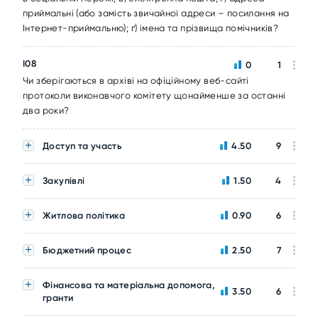
приймальні (або замість звичайної адреси – посилання на
Інтернет-приймальню); ґ) імена та прізвища помічників?
I08
0
1
Чи зберігаються в архіві на офіційному веб-сайті
протоколи виконавчого комітету щонайменше за останні
два роки?
Доступ та участь
4.50
9
Закупівлі
1.50
4
Житлова політика
0.90
6
Бюджетний процес
2.50
7
Фінансова та матеріальна допомога,
3.50
6
гранти