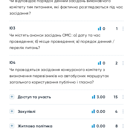
Чи відповідає порядок денний засідань виконавчого
комітету тим питанням, які фактично розглядаються під час
засідання?
I03
0
1
Чи містять анонси засідань ОМС: а) дату та час
проведення; б) місце проведення; в) порядок денний /
перелік питань?
I04
0
2
Чи проводяться засідання конкурсного комітету з
визначення перевізників на автобусних маршрутах
загального користування публічно і гласно?
Доступ та участь
3.00
15
Закупівлі
0.00
4
Житлова політика
0.00
8