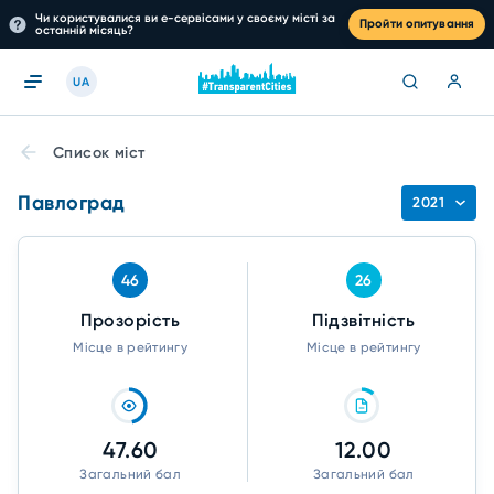
Чи користувалися ви е-сервісами у своєму місті за
Пройти опитування
останній місяць?
UA
Список міст
Павлоград
2021
46
26
Прозорість
Підзвітність
Місце в рейтингу
Місце в рейтингу
47.60
12.00
Загальний бал
Загальний бал