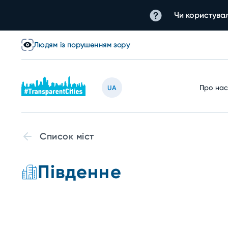
Чи користувал
Людям із порушенням зору
Про на
UA
Список міст
Південне