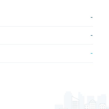
-
-
-