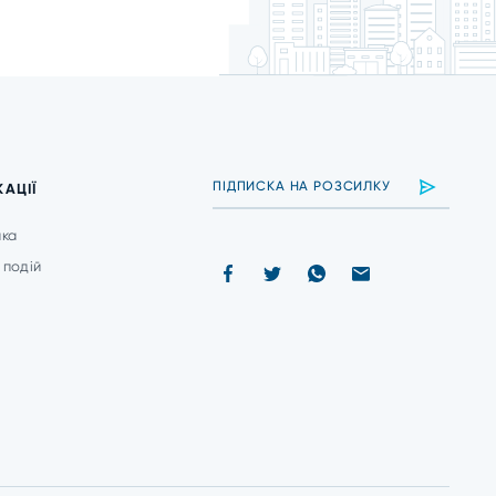
КАЦІЇ
ика
 подій
и