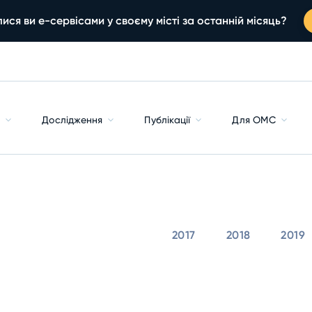
ися ви е-сервісами у своєму місті за останній місяць?
с
Дослідження
Публікації
Для ОМС
2017
2018
2019