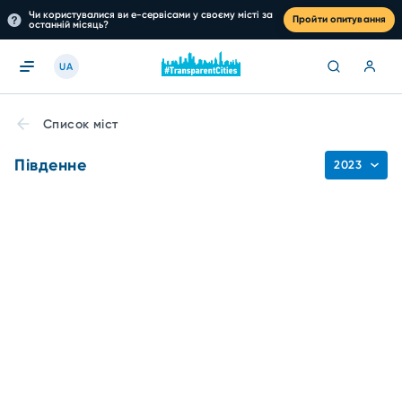
Чи користувалися ви е-сервісами у своєму місті за
Пройти опитування
останній місяць?
UA
Список міст
Південне
2023