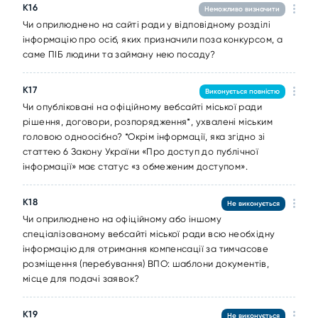
К16
Неможливо визначити
Чи оприлюднено на сайті ради у відповідному розділі
інформацію про осіб, яких призначили поза конкурсом, а
саме ПІБ людини та займану нею посаду?
К17
Виконується повністю
Чи опубліковані на офіційному вебсайті міської ради
рішення, договори, розпорядження*, ухвалені міським
головою одноосібно? *Окрім інформації, яка згідно зі
статтею 6 Закону України «Про доступ до публічної
інформації» має статус «з обмеженим доступом».
К18
Не виконується
Чи оприлюднено на офіційному або іншому
спеціалізованому вебсайті міської ради всю необхідну
інформацію для отримання компенсації за тимчасове
розміщення (перебування) ВПО: шаблони документів,
місце для подачі заявок?
К19
Не виконується