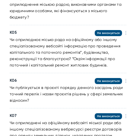
оприлюднення міською радою, виконавчими органами та
юридичними особами, які фінансуються з міського
бюджету?
К05
Не виконується
Чи оприлюднює міська рада на офіційному або іншому
спеціалізованому вебсайті інформацію про проведення
капітального та поточного ремонтів*, будівництва,
реконструкції та благоустрою? *Окрім інформації про
поточний і капітальний ремонт житлових будинків.
К06
Не виконується
Чи публікується в проєкті порядку денного засідань ради
точний перелік і назви проєктів рішень у сфері земельних
відносин?
К07
Не виконується
Чи оприлюднені на офіційному вебсайті міської ради або
іншому спеціалізованому вебресурсі реєстри договорів
про оренду земельних ділянок, укладених протягом