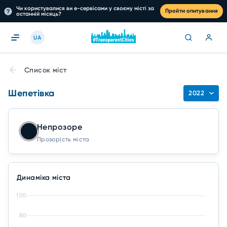
Чи користувалися ви е-сервісами у своєму місті за
Пройти опитування
останній місяць?
UA
Список міст
Шепетівка
2022
Непрозоре
Прозорість міста
Динаміка міста