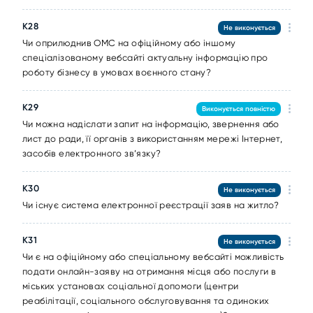
К28
Не виконується
Чи оприлюднив ОМС на офіційному або іншому
спеціалізованому вебсайті актуальну інформацію про
роботу бізнесу в умовах воєнного стану?
К29
Виконується повністю
Чи можна надіслати запит на інформацію, звернення або
лист до ради, її органів з використанням мережі Інтернет,
засобів електронного зв’язку?
К30
Не виконується
Чи існує система електронної реєстрації заяв на житло?
К31
Не виконується
Чи є на офіційному або спеціальному вебсайті можливість
подати онлайн-заяву на отримання місця або послуги в
міських установах соціальної допомоги (центри
реабілітації, соціального обслуговування та одиноких