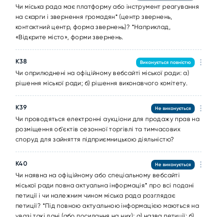
Чи міська рада має платформу або інструмент реагування
на скарги і звернення громадян* (центр звернень,
контактний центр, форма звернень)? *Наприклад,
«Відкрите місто», форми звернень.
К38
Виконується повністю
Чи оприлюднені на офіційному вебсайті міської ради: а)
рішення міської ради; б) рішення виконавчого комітету.
К39
Не виконується
Чи проводяться електронні аукціони для продажу прав на
розміщення об'єктів сезонної торгівлі та тимчасових
споруд для зайняття підприємницькою діяльністю?
К40
Не виконується
Чи наявна на офіційному або спеціальному вебсайті
міської ради повна актуальна інформація* про всі подані
петиції і чи належним чином міська рада розглядає
петиції? *Під повною актуальною інформацією маються на
увазі такі дані (або посилання на них): а) назва петиції; б)