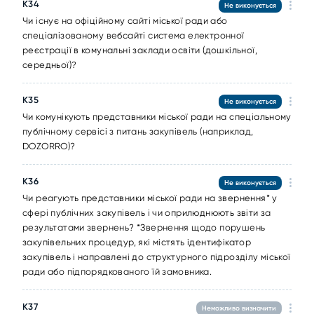
К34
Не виконується
Чи існує на офіційному сайті міської ради або
спеціалізованому вебсайті система електронної
реєстрації в комунальні заклади освіти (дошкільної,
середньої)?
К35
Не виконується
Чи комунікують представники міської ради на спеціальному
публічному сервісі з питань закупівель (наприклад,
DOZORRO)?
К36
Не виконується
Чи реагують представники міської ради на звернення* у
сфері публічних закупівель і чи оприлюднюють звіти за
результатами звернень? *Звернення щодо порушень
закупівельних процедур, які містять ідентифікатор
закупівель і направлені до структурного підрозділу міської
ради або підпорядкованого їй замовника.
К37
Неможливо визначити