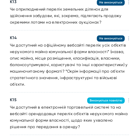
К13
Не виконується
Чи оприлюднений перелік земельних ділянок для
здійснення забудови, які, зокрема, підлягають продажу
окремими лотами на електронних аукціонах?
К14
Не виконується
Чи доступний на офіційному вебсайті перелік усіх об’єктів
нерухомого майна комунальної форми власності* (назва,
опис майна, місце розміщення, класифікація, власники,
балансоутримувачі, користувачі та інші характеристики) у
машиночитаному форматі? *Окрім інформації про об'єкти
стратегічного значення, інфраструктурні та військові
об'єкти.
К15
Виконується повністю
Чи доступний в електронній торговельній системі та на
вебсайті орендодавця перелік об'єктів нерухомого майна
комунальної форми власності, щодо яких ухвалено
рішення про передання в оренду?