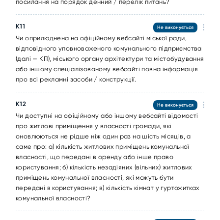
посилання на порядок денний / перелік питань?
К11
Не виконується
Чи оприлюднена на офіційному вебсайті міської ради,
відповідного уповноваженого комунального підприємства
(далі — КП), міського органу архітектури та містобудування
або іншому спеціалізованому вебсайті повна інформація
про всі рекламні засоби / конструкції.
К12
Не виконується
Чи доступні на офіційному або іншому вебсайті відомості
про житлові приміщення у власності громади, які
оновлюються не рідше ніж один раз на шість місяців, а
саме про: а) кількість житлових приміщень комунальної
власності, що передані в оренду або інше право
користування; б) кількість незадіяних (вільних) житлових
приміщень комунальної власності, які можуть бути
передані в користування; в) кількість кімнат у гуртожитках
комунальної власності?