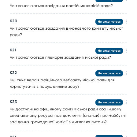
Чи транслюються засідання постійних комісій ради?
К20
Не виконується
Чи транслюються засідання виконавчого комітету міської
ради?
К21
Не виконується
Чи транслюються пленарні засідання міської ради?
К22
Не виконується
Чи існує версія офіційного вебсайту міської ради для
користувачів з порушеннями зору?
К23
Не виконується
Чи доступні на офіційному сайті міської ради або іншому
спеціальному ресурсі повідомлення (анонси) про майбутні
засідання громадської комісії з житлових питань?