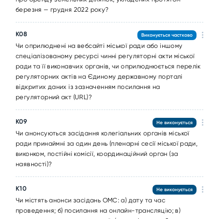
березня — грудня 2022 року?
К08
Виконується частково
Чи оприлюднені на вебсайті міської ради або іншому
спеціалізованому ресурсі чинні регуляторні акти міської
ради та її виконавчих органів, чи оприлюднюється перелік
регуляторних актів на Єдиному державному порталі
відкритих даних із зазначенням посилання на
регуляторний акт (URL)?
К09
Не виконується
Чи анонсуються засідання колегіальних органів міської
ради принаймні за один день (пленарні сесії міської ради,
виконком, постійні комісії, координаційний орган (за
наявності)?
К10
Не виконується
Чи містять анонси засідань ОМС: а) дату та час
проведення; б) посилання на онлайн-трансляцію; в)