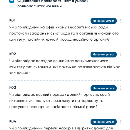
Оцінювання прозорості міст в умовах
повномасштабної війни
К01
Не виконується
Чи оприлюднені на офіційному вебсайті міської ради
протоколи засідань міської ради та її органів (виконавчого
комітету, постійних комісій, координаційного органу)?
К02
Не виконується
Чи відповідає порядок денний засідань виконавчого
комітету тим питанням, які фактично розглядаються під час
засідання?
К03
Не виконується
Чи відповідає повний порядок денний чергових сесій
питанням, які планують розглянути на першому та
наступних пленарних засіданнях міської ради?
К04
Не виконується
Чи оприлюднений перелік наборів відкритих даних для