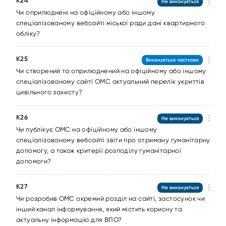
К24
Не виконується
Чи оприлюднені на офіційному або іншому
спеціалізованому вебсайті міської ради дані квартирного
обліку?
К25
Виконується частково
Чи створений та оприлюднений на офіційному або іншому
спеціалізованому сайті ОМС актуальний перелік укриттів
цивільного захисту?
К26
Не виконується
Чи публікує ОМС на офіційному або іншому
спеціалізованому вебсайті звіти про отриману гуманітарну
допомогу, а також критерії розподілу гуманітарної
допомоги?
К27
Не виконується
Чи розробив ОМС окремий розділ на сайті, застосунок чи
інший канал інформування, який містить корисну та
актуальну інформацію для ВПО?