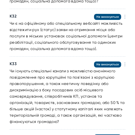
громадян, соціальна допомога вдома тощо)?
К32
Не виконується
Чи є на офіційному або спеціальному вебсайті можливість
відстежити рух (статус) заяви на отримання місця або
послуги в міських установах соціальної допомоги (центри
реабілітації, соціального обслуговування та одиноких
громадян, соціальна допомога вдома тощо).
К33
Не виконується
Чи існують спеціальні канали з можливістю анонімного
повідомлення про корупційні та пов'язані з корупцією
правопорушення, а також неетичну поведінку або
дискримінацію з боку посадових осіб місцевого
самоврядування, співробітників КП, установ та
організацій, товариств, заснованих громадою, або 50 % та
більше акцій (часток) у статутному капіталі яких належать
територіальній громаді, а також організацій, які частково
фінансуються громадою?