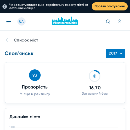
Чи користувалися ви е-сервісами у своєму місті за
Пройти опитування
останній місяць?
UA
Список міст
Слов'янськ
2017
93
Прозорість
16.70
Загальний бал
Місце в рейтингу
Динаміка міста