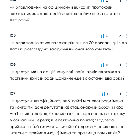
0
1
Чи оприлюднені на офіційному веб-сайті протоколи
пленарних засідань сесій ради щонайменше за останні
два роки?
I05
0
2
Чи оприлюднюються проекти рішень за 20 робочих днів до
дати їх розгляду на засіданні виконавчого комітету?
I06
0
1
Чи доступний на офіційному веб-сайті архів протоколів
постійних комісій ради щонайменше за останні два роки?
I07
1
1
Чи доступні на офіційному веб-сайті місцевої ради імена
та контактні дані депутатів: а) стаціонарний робочий або
мобільний телефон; б) посилання на персональну сторінку
в соціальній мережі; в) електронна пошта; г) адреса
приймальні (або замість звичайної адреси – посилання на
Інтернет-приймальню); ґ) імена та прізвища помічників?