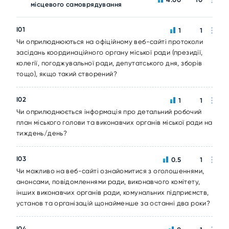
місцевого самоврядування
I01
1
1
Чи оприлюднюються на офіційному веб-сайті протоколи
засідань координаційного органу міської ради (президії,
колегії, погоджувальної ради, депутатського дня, зборів
тощо), якщо такий створений?
I02
1
1
Чи оприлюднюється інформація про детальний робочий
план міського голови та виконавчих органів міської ради на
тиждень/день?
I03
0.5
1
Чи можливо на веб-сайті ознайомитися з оголошеннями,
анонсами, повідомленнями ради, виконавчого комітету,
інших виконавчих органів ради, комунальних підприємств,
установ та організацій щонайменше за останні два роки?
I04