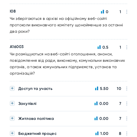
I08
0
1
Чи зберігаються в архіві на офіційному веб-сайті
протоколи виконавчого комітету щонайменше за останні
два роки?
A16003
0.5
1
Чи розміщуються на веб-сайті оголошення, анонси,
повідомлення від ради, виконкому, комунальни виконавчих
органів, а також комунальних підприємств, установ та
організацій?
Доступ та участь
5.50
10
Закупівлі
0.00
7
Житлова політика
0.00
7
Бюджетний процес
1.00
8