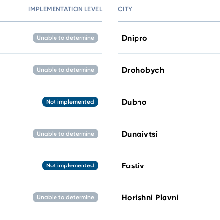
IMPLEMENTATION LEVEL
CITY
Dnipro
Unable to determine
Drohobych
Unable to determine
Dubno
Not implemented
Dunaivtsi
Unable to determine
Fastiv
Not implemented
Horishni Plavni
Unable to determine