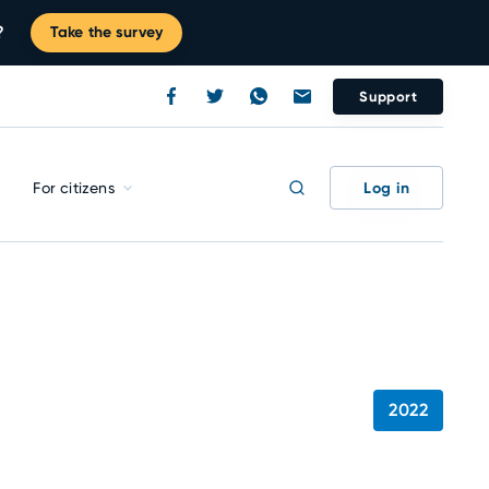
?
Take the survey
Support
Log in
For citizens
2022