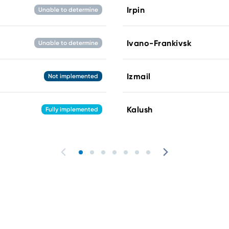
Irpin
Unable to determine
Ivano-Frankivsk
Unable to determine
Izmail
Not implemented
Kalush
Fully implemented