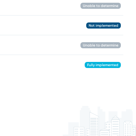
Unable to determine
Not implemented
Unable to determine
Fully implemented