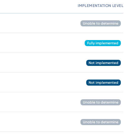
IMPLEMENTATION LEVEL
C
Unable to determine
Fully implemented
Not implemented
Not implemented
Unable to determine
Unable to determine