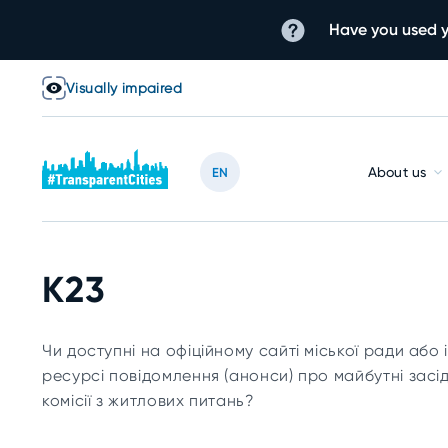
Have you used y
Visually impaired
About us
EN
К23
Чи доступні на офіційному сайті міської ради або
ресурсі повідомлення (анонси) про майбутні засі
комісії з житлових питань?