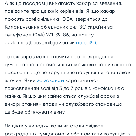
А якщо посадовці вимагають хабар за ввезення,
повідомте про це їхніх керівників. Якщо хабар
просять самі очільники ОВА, зверніться до
Командування об'єднаних сил ЗС України за
телефоном (044) 271-39-86, на пошту
uzvk_mou@post.mil.gov.ua чи
на сайті
.
Також зараз можна почути про розкрадання
гуманітарної допомоги для військових та цивільного
населення. Це не корупційне порушення, але також
злочин. Який
за законом
каратиметься
позбавленням волі від 3 до 7 років з конфіскацією
майна. Якщо цим займаються службові особи з
використанням влади чи службового становища —
це буде обтяжувати вину.
Як діяти у випадку, коли ви стали свідком
розкрадання гумдопомоги або помітили корупцію в