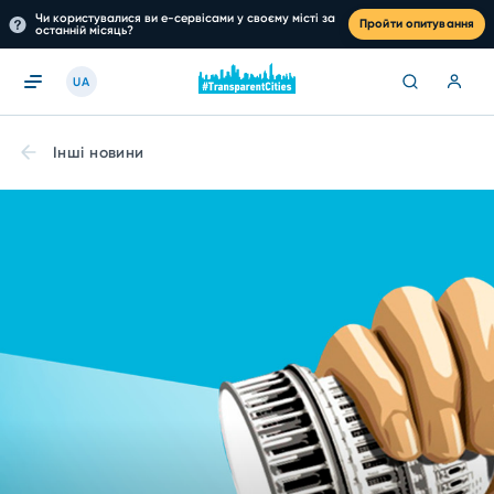
Чи користувалися ви е-сервісами у своєму місті за
Пройти опитування
останній місяць?
UA
Інші новини