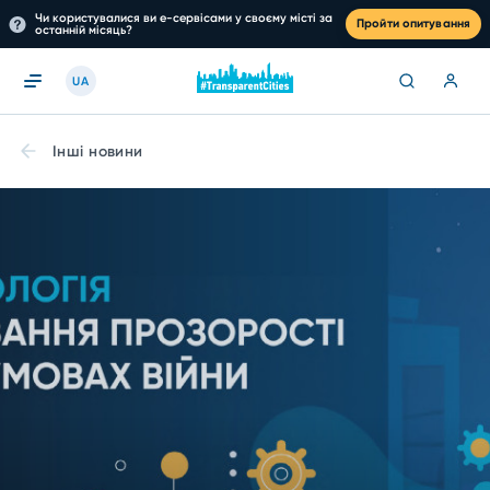
Чи користувалися ви е-сервісами у своєму місті за
Пройти опитування
останній місяць?
UA
Інші новини