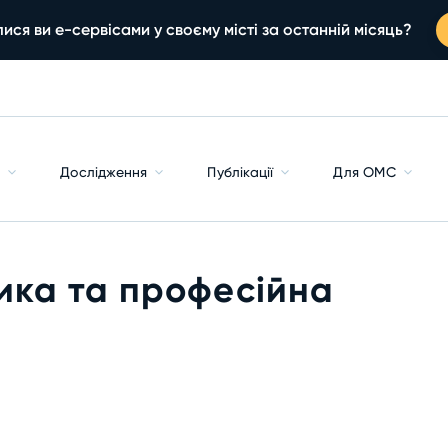
ися ви е-сервісами у своєму місті за останній місяць?
с
Дослідження
Публікації
Для ОМС
ика та професійна