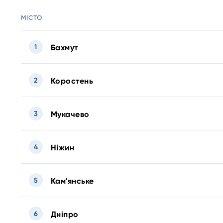
МІСТО
1
Бахмут
2
Коростень
3
Мукачево
4
Ніжин
5
Кам'янське
6
Дніпро