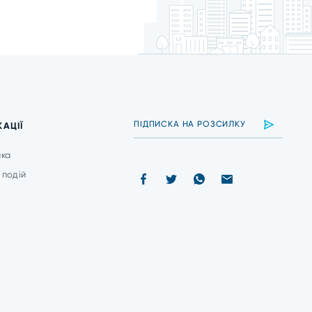
КАЦІЇ
ика
 подій
и