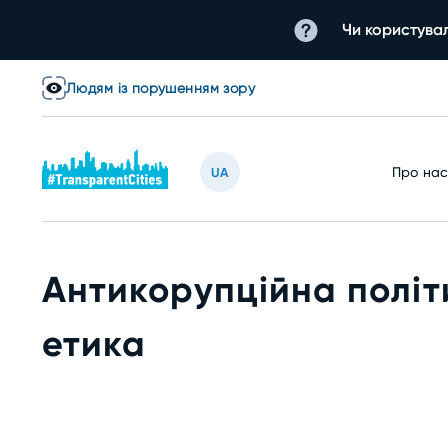
Чи користувал
Людям із порушенням зору
Про на
UA
Антикорупційна політ
етика