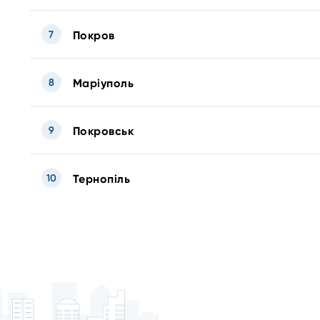
7
Покров
8
Маріуполь
9
Покровськ
10
Тернопіль