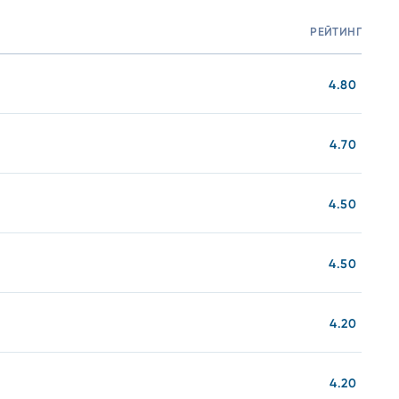
РЕЙТИНГ
М
4.80
4.70
4.50
4.50
4.20
4.20