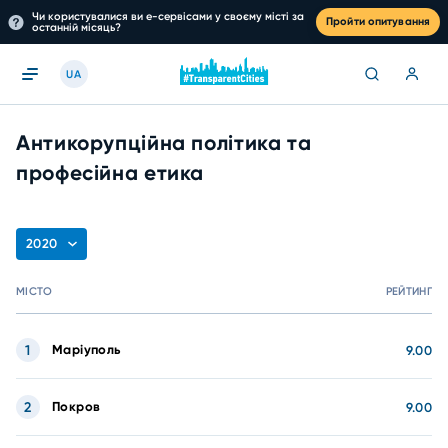
Чи користувалися ви е-сервісами у своєму місті за
Пройти опитування
останній місяць?
UA
Антикорупційна політика та
професійна етика
2020
МІСТО
РЕЙТИНГ
1
Маріуполь
9.00
2
Покров
9.00