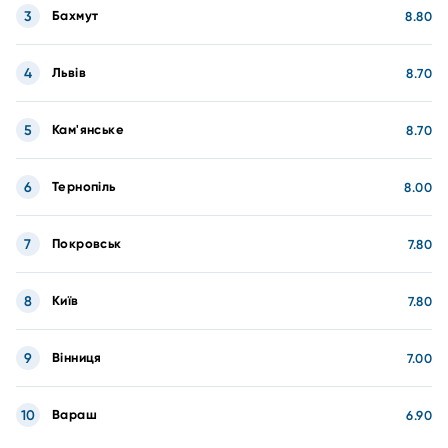
3
Бахмут
8.80
4
Львів
8.70
5
Кам'янське
8.70
6
Тернопіль
8.00
7
Покровськ
7.80
8
Київ
7.80
9
Вінниця
7.00
10
Вараш
6.90