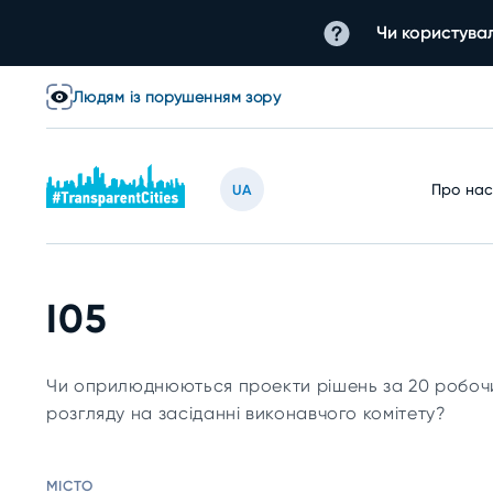
Чи користувал
Людям із порушенням зору
Про на
UA
I05
Чи оприлюднюються проекти рішень за 20 робочих
розгляду на засіданні виконавчого комітету?
МІСТО