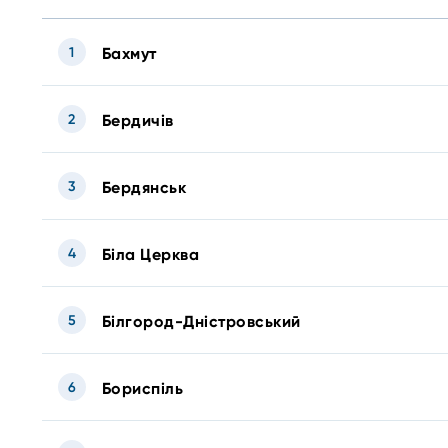
1
Бахмут
2
Бердичів
3
Бердянськ
4
Біла Церква
5
Білгород-Дністровський
6
Бориспіль