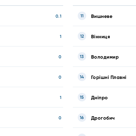
11
Вишневе
0.1
12
Вінниця
1
13
Володимир
0
14
Горішні Плавні
0
15
Дніпро
1
16
Дрогобич
0