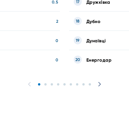
17
Дружкі́вка
0.5
18
Дубно
2
19
Дунаївці
0
20
Енергодар
0