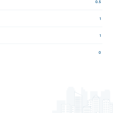
0.5
1
1
0