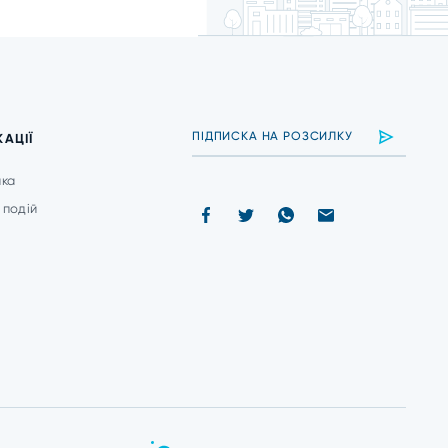
КАЦІЇ
ика
 подій
и