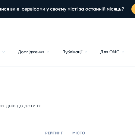
ися ви е-сервісами у своєму місті за останній місяць?
с
Дослідження
Публікації
Для ОМС
 днів до дати їх
РЕЙТИНГ
МІСТО