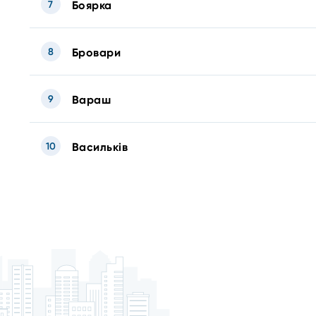
7
Боярка
8
Бровари
9
Вараш
10
Васильків