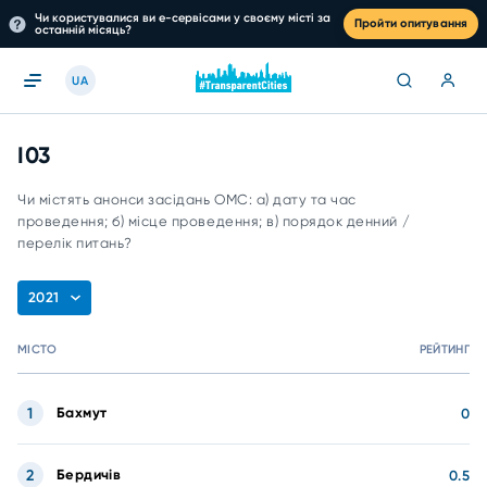
Чи користувалися ви е-сервісами у своєму місті за
Пройти опитування
останній місяць?
UA
I03
Чи містять анонси засідань ОМС: а) дату та час
проведення; б) місце проведення; в) порядок денний /
перелік питань?
2021
МІСТО
РЕЙТИНГ
1
Бахмут
0
2
Бердичів
0.5