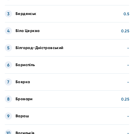
3
Бердянськ
0.5
4
Біла Церква
0.25
5
Білгород-Дністровський
-
6
Бориспіль
-
7
Боярка
-
8
Бровари
0.25
9
Вараш
-
10
Васильків
-