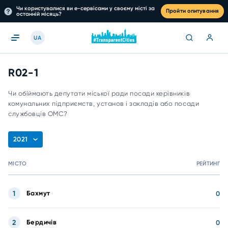
Чи користувалися ви е-сервісами у своєму місті за
Пройти опитування
останній місяць?
UA
R02-1
Чи обіймають депутати міської ради посади керівників
комунальних підприємств, установ і закладів або посади
службовців ОМС?
2021
МІСТО
РЕЙТИНГ
1
Бахмут
0
2
Бердичів
0