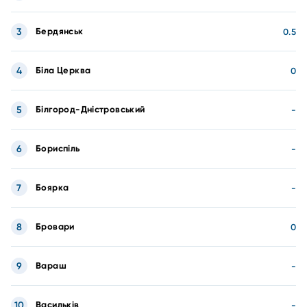
3
Бердянськ
0.5
4
Біла Церква
0
5
Білгород-Дністровський
-
6
Бориспіль
-
7
Боярка
-
8
Бровари
0
9
Вараш
-
10
Васильків
-